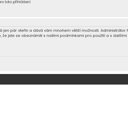
ro toto přihlášení
trvá jen pár vteřin a dává vám mnohem větší možnosti. Administráto
e, že jste se obeznámili s našimi podmínkami pro použití a s dalšími p