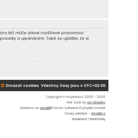
r fóra též může dávat rozšířené pravomoci
ravidly a ujednáními. Také se ujistěte, že si
Smazat cookies
Všechny časy jsou v
UTC+02:00
Copyright © mujtank.cz 2009 - 2026
Flat Style by
Ian Bradley
Založeno na
phpBB
® Forum Software © phpBB Limited
Český překlad –
phpBB.cz
Soukromí
|
Podmínky