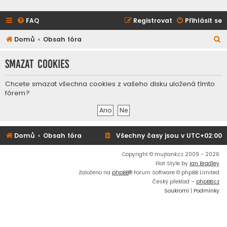
FAQ
Registrovat
Přihlásit se
H
Domů
Obsah fóra
l
Smazat cookies
e
d
Chcete smazat všechna cookies z vašeho disku uložená tímto
a
fórem?
t
Domů
Obsah fóra
Všechny časy jsou v
UTC+02:00
Copyright © mujtank.cz 2009 - 2026
Flat Style by
Ian Bradley
Založeno na
phpBB
® Forum Software © phpBB Limited
Český překlad –
phpBB.cz
Soukromí
|
Podmínky