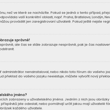
nu, než ve které se nacházíte. Pokud se jedná o tento případ, přejd
dpovídala vaší konkrétní oblasti, např. Praha, Bratislava, Londýn, 
žou provádět jen zaregistrovaní uživatelé. Pokud ještě nejste regist
obrazuje správně!
 zónu správně, ale čas se stále zobrazuje nesprávně, pak je čas nast
dstranit.
 administrátor nenainstaloval, nebo nikdo toto fórum do vašeho jazy
kud překlad do vašeho jazyku neexistuje, můžete vytvořit nový přek
telského jména?
pěvcích zobrazeny u uživatelského jména. Jedním z nich jsou obrázky
k příspěvků jste odeslali, nebo pomáhají určit jakou mají uživatelé fó
brázek každého uživatele.