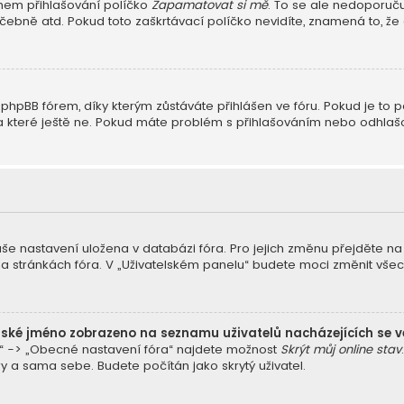
během přihlašování políčko
Zapamatovat si mě
. To se ale nedoporuču
čebně atd. Pokud toto zaškrtávací políčko nevidíte, znamená to, že a
hpBB fórem, díky kterým zůstáváte přihlášen ve fóru. Pokud je to p
li, a které ještě ne. Pokud máte problém s přihlašováním nebo odhl
vaše nastavení uložena v databázi fóra. Pro jejich změnu přejděte n
na stránkách fóra. V „Uživatelském panelu“ budete moci změnit vše
lské jméno zobrazeno na seznamu uživatelů nacházejících se v
a“ -> „Obecné nastavení fóra“ najdete možnost
Skrýt můj online stav
y a sama sebe. Budete počítán jako skrytý uživatel.