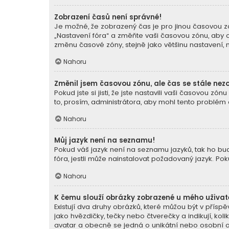
Zobrazení časů není správné!
Je možné, že zobrazený čas je pro jinou časovou zó
„Nastavení fóra“ a změňte vaši časovou zónu, aby o
změnu časové zóny, stejně jako většinu nastavení, mů
Nahoru
Změnil jsem časovou zónu, ale čas se stále nez
Pokud jste si jisti, že jste nastavili vaši časovou
to, prosím, administrátora, aby mohl tento problém o
Nahoru
Můj jazyk není na seznamu!
Pokud váš jazyk není na seznamu jazyků, tak ho buď
fóra, jestli může nainstalovat požadovaný jazyk. Po
Nahoru
K čemu slouží obrázky zobrazené u mého uživa
Existují dva druhy obrázků, které můžou být v přís
jako hvězdičky, tečky nebo čtverečky a indikují, koli
avatar a obecně se jedná o unikátní nebo osobní o