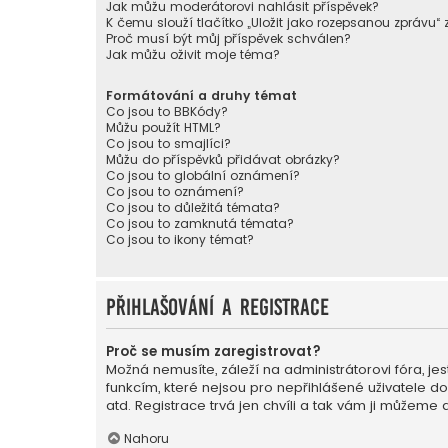
Jak můžu moderátorovi nahlásit příspěvek?
K čemu slouží tlačítko „Uložit jako rozepsanou zprávu“
Proč musí být můj příspěvek schválen?
Jak můžu oživit moje téma?
Formátování a druhy témat
Co jsou to BBKódy?
Můžu použít HTML?
Co jsou to smajlíci?
Můžu do příspěvků přidávat obrázky?
Co jsou to globální oznámení?
Co jsou to oznámení?
Co jsou to důležitá témata?
Co jsou to zamknutá témata?
Co jsou to ikony témat?
Přihlašování a registrace
Proč se musím zaregistrovat?
Možná nemusíte, záleží na administrátorovi fóra, jest
funkcím, které nejsou pro nepřihlášené uživatele d
atd. Registrace trvá jen chvíli a tak vám ji můžeme 
Nahoru