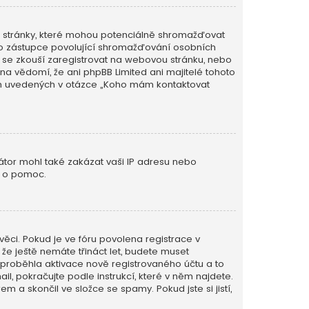
é stránky, které mohou potenciálně shromažďovat
ého zástupce povolující shromažďování osobních
 kdo se zkouší zaregistrovat na webovou stránku, nebo
na vědomí, že ani phpBB Limited ani majitelé tohoto
ěch uvedených v otázce „Koho mám kontaktovat
rátor mohl také zakázat vaši IP adresu nebo
o o pomoc.
věci. Pokud je ve fóru povolena registrace v
e ještě nemáte třináct let, budete muset
m proběhla aktivace nově registrovaného účtu a to
l, pokračujte podle instrukcí, které v něm najdete.
m a skončil ve složce se spamy. Pokud jste si jistí,