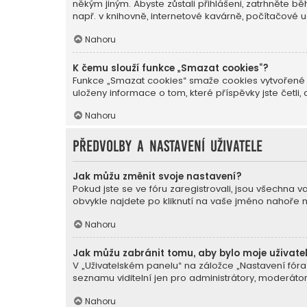
někým jiným. Abyste zůstali přihlášeni, zatrhněte 
např. v knihovně, internetové kavárně, počítačové u
Nahoru
K čemu slouží funkce „Smazat cookies“?
Funkce „Smazat cookies“ smaže cookies vytvořené p
uloženy informace o tom, které příspěvky jste čet
Nahoru
Předvolby a nastavení uživatele
Jak můžu změnit svoje nastavení?
Pokud jste se ve fóru zaregistrovali, jsou všechna 
obvykle najdete po kliknutí na vaše jméno nahoře 
Nahoru
Jak můžu zabránit tomu, aby bylo moje uživate
V „Uživatelském panelu“ na záložce „Nastavení fór
seznamu viditelní jen pro administrátory, moderátor
Nahoru