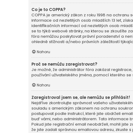
Co je to COPPA?
COPPA je americký zákon z roku 1998 na ochranu so
informace od nezletilých osob mladších 13 let, zí
identifikačních informací od nezletilých osob mladšíc
se to týká webové stránky, na kterou se zkoušíte z
fóra nemůžou poskytovat právní poradenství a nen
ohledně stížnosti a/nebo právních záležitostí týkají
Nahoru
Proč se nemůžu zaregistrovat?
Je možné, že administrátor fóra zakázal registrace,
používání uživatelského jména, pomocí kterého se s
Nahoru
Zaregistroval jsem se, ale nemůžu se přihlásit!
Nejdříve zkontrolujte správnost vašeho uživatelskéh
souladu s americkým zákonem na ochranu soukromí n
postupovat podle instrukcí, které jste obdrželi em
buď vámi, nebo administrátorem. Tato informace byl
Pokud jste registrační email neobdrželi, mohli jste
že jste zadali správnou emailovou adresu, zkuste s