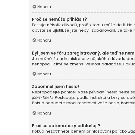
Nahoru
Proč se nemůžu přihlásit?
Existuje několik důvodů, proč k tomu může dojít. Nej
abyste se ujistili, že jste nebyli zabanováni. Je ta
Nahoru
Byl jsem ve fóru zaregistrovaný, ale teď se nem
Je možné, že administrátor z nějakého důvodu deakt
nenapsali, čímž se zmenší velikost databáze. Pokud j
Nahoru
Zapomněl jsem heslo!
Nepropadejte panice! Vaše původní heslo nelze sice
jsem heslo
. Postupujte podle instrukcí a brzy se opě
Pokud nebudete moci resetovat vaše heslo, kontaktu
Nahoru
Proč se automaticky odhlašuji?
Pokud nezatrhnete během přihlašování políčko
Zap