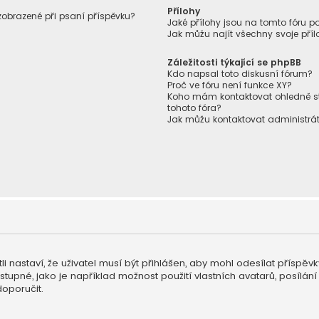
Přílohy
 zobrazené při psaní příspěvku?
Jaké přílohy jsou na tomto fóru p
Jak můžu najít všechny svoje příl
Záležitosti týkající se phpBB
Kdo napsal toto diskusní fórum?
Proč ve fóru není funkce XY?
Koho mám kontaktovat ohledně stíž
tohoto fóra?
Jak můžu kontaktovat administrát
li nastaví, že uživatel musí být přihlášen, aby mohl odesílat příspěv
ostupné, jako je například možnost použití vlastních avatarů, posíl
doporučit.