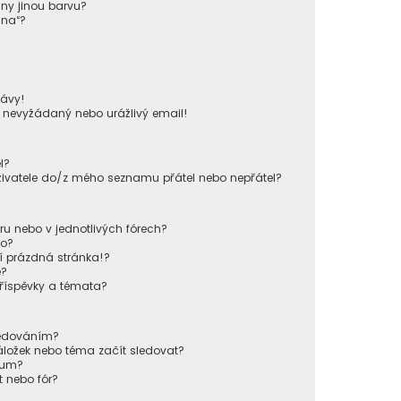
iny jinou barvu?
ina“?
!
ávy!
u nevyžádaný nebo urážlivý email!
l?
živatele do/z mého seznamu přátel nebo nepřátel?
u nebo v jednotlivých fórech?
lo?
í prázdná stránka!?
e?
příspěvky a témata?
sledováním?
áložek nebo téma začít sledovat?
órum?
 nebo fór?