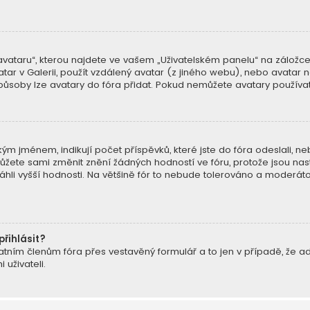
ataru“, kterou najdete ve vašem „Uživatelském panelu“ na záložce „
atar v Galerii, použít vzdálený avatar (z jiného webu), nebo avatar n
způsoby lze avatary do fóra přidat. Pokud nemůžete avatary používat,
m jménem, indikují počet příspěvků, které jste do fóra odeslali, nebo 
ete sami změnit znění žádných hodností ve fóru, protože jsou nast
hli vyšší hodnosti. Na většině fór to nebude tolerováno a moderát
přihlásit?
atním členům fóra přes vestavěný formulář a to jen v případě, že admi
uživateli.