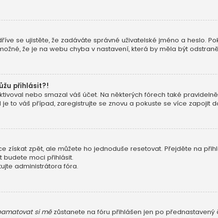
dříve se ujistěte, že zadáváte správné uživatelské jméno a heslo. Pok
ké možné, že je na webu chyba v nastavení, která by měla být odstran
ůžu přihlásit?!
ivoval nebo smazal váš účet. Na některých fórech také pravidelně o
e to váš případ, zaregistrujte se znovu a pokuste se více zapojit do
 získat zpět, ale můžete ho jednoduše resetovat. Přejděte na přih
t budete moci přihlásit.
jte administrátora fóra.
amatovat si mě
zůstanete na fóru přihlášen jen po přednastavený č