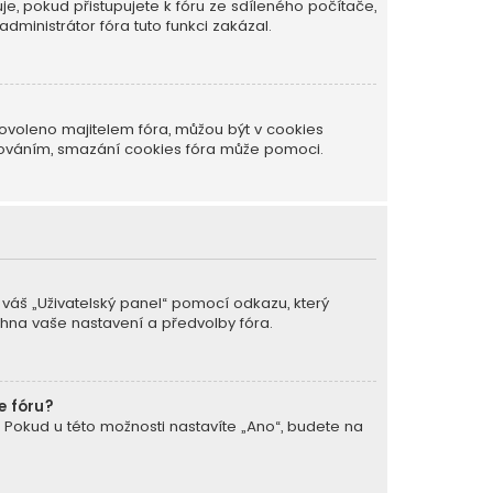
je, pokud přistupujete k fóru ze sdíleného počítače,
dministrátor fóra tuto funkci zakázal.
ovoleno majitelem fóra, můžou být v cookies
ašováním, smazání cookies fóra může pomoci.
a váš „Uživatelský panel“ pomocí odkazu, který
chna vaše nastavení a předvolby fóra.
e fóru?
. Pokud u této možnosti nastavíte „Ano“, budete na