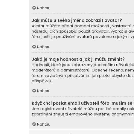
Nahoru
Jak můžu u svého jména zobrazit avatar?
Avatar můžete přidat pomocí možnosti „Nastavení av
následujících způsobů: použít Gravatar, vybrat si av
fóra, jestli je používání avatarů povoleno a jakými 
Nahoru
Jaká je moje hodnost a jak ji můžu změnit?
Hodnosti, které jsou zobrazeny pod vaším uživatelský
moderátorů a administrátorů. Obecně řečeno, nemůž
fórum zbytečným přispíváním jen proto, abyste dosá
příspěvků.
Nahoru
Když chci poslat email uživateli fóra, musím se 
Jen registrovaní uživatelé můžou posílat emaily ost
zabránění zneužití emailového systému anonymními 
Nahoru