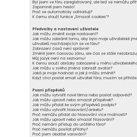
Byl jsem ve fóru zaregistrovaný, ale teď se nemůžu přih
Zapomněl jsem heslo!
Proč se automaticky odhlašuji?
K čemu slouží funkce „Smazat cookies“?
Předvolby a nastavení uživatele
Jak můžu změnit svoje nastavení?
Jak můžu zabránit tomu, aby bylo moje uživatelské 
uživatelů nacházejících se ve fóru?
Zobrazení časů není správné!
Změnil jsem časovou zónu, ale čas se stále nezobrazu
Můj jazyk není na seznamu!
K čemu slouží obrázky zobrazené u mého uživatelské
Jak můžu u svého jména zobrazit avatar?
Jaká je moje hodnost a jak ji můžu změnit?
Když chci poslat email uživateli fóra, musím se přihlás
Psaní příspěvků
Jak můžu vytvořit nové téma nebo poslat odpověď?
Jak můžu upravit nebo smazat příspěvek?
Jak můžu přidat ke svým příspěvků podpis?
Jak můžu vytvořit hlasování/anketu?
Proč nemůžu přidat do hlasování více možností?
Jak můžu upravit nebo smazat hlasování?
Proč nemám přístup do určitého fóra?
Proč nemůžu posílat přílohy?
Proč jsem obdržel varování?