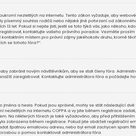
ukromí nezletilých na internetu. Tento zákon vyžaduje, aby webov
skaly písemný souhlas rodičů nebo nějaké jiné potvrzení od zákonn
h 13 let. Pokud si nejste jisti, jestli se toto týká vás, jako někoho,
aregistrovat, kontaktujte vašeho právního poradce. Vezměte prosím 
í kontaktním místem pro právní zájmy jakéhokoliv druhu, kromě t
cích se tohoto fóra?“.
 aby zabránil novým návštěvníkům, aby se stali členy fóra. Administ
nažíš zaregistrovat. Kontaktujte administrátora fóra a požádejte h
o jména a hesla. Pokud jsou správné, mohly se stát následující dvě 
ezletilých na internetu COPPA a vy jste během registrace zadali, ž
ailem. Na některých fórech je také vyžadováno, aby před přihlášení
a zobrazena během registrace. Pokud jste obdrželi registrační emai
 zadat špatnou emailovou adresu, nebo byl email zachycen spam filtre
 prosbou o pomoc kontaktovat administrátora fóra.