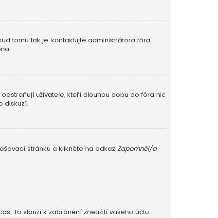
ud tomu tak je, kontaktujte administrátora fóra,
ěna.
dstraňují uživatele, kteří dlouhou dobu do fóra nic
 diskuzí.
lašovací stránku a klikněte na odkaz
Zapomněl/a
as. To slouží k zabránění zneužití vašeho účtu