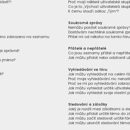
lásit?!
Proč mají některé uživatelské skup
Co je to „Výchozí uživatelská skup
K čemu slouží odkaz „Tým“?
Soukromé zprávy
Nemůžu posílat soukromé zprávy
Dostávám nechtěné soukromé zpr
jméno zobrazeno na seznamu
Přišel mi od někoho na tomto fór
Přátelé a nepřátelé
je správně!
Co jsou seznamy přátel a nepřáte
Jak můžu přidat nebo odstranit u
ho jména?
Vyhledávání ve fóru
it?
Jak můžu vyhledávat na celém fór
Proč moje vyhledávání nic nenaš
Proč se mi po vyhledávání zobraz
Jak můžu vyhledat určité uživatel
Jak můžu vyhledat svoje vlastní 
Sledování a záložky
Jaký je rozdíl mezi záložkami a 
Jak můžu přidat určité téma do z
Jak můžu začít sledovat určité f
Jak můžu ukončit sledování témat