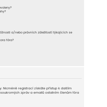
ovoleny?
ohy?
nosti a/nebo právních záležitostí týkajících se
ora fóra?
ky. Nicméně registrací získáte přístup k dalším
ání soukromých zpráv a emailů ostatním členům fóra