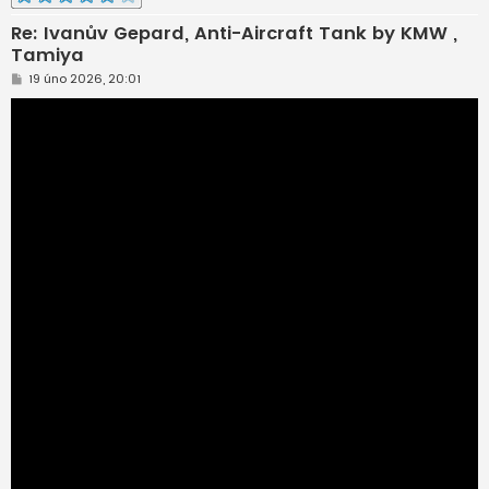
Re: Ivanův Gepard, Anti-Aircraft Tank by KMW ,
Tamiya
P
19 úno 2026, 20:01
ř
í
s
p
ě
v
e
k