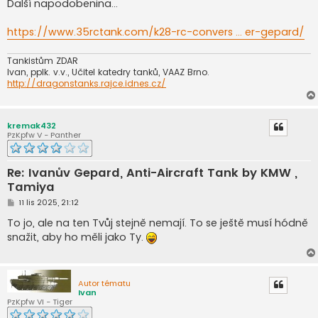
í
Další napodobenina...
s
p
ě
https://www.35rctank.com/k28-rc-convers ... er-gepard/
v
e
k
Tankistům ZDAR
Ivan, pplk. v.v., Učitel katedry tanků, VAAZ Brno.
http://dragonstanks.rajce.idnes.cz/
kremak432
PzKpfw V - Panther
Re: Ivanův Gepard, Anti-Aircraft Tank by KMW ,
Tamiya
P
11 lis 2025, 21:12
ř
í
To jo, ale na ten Tvůj stejně nemají. To se ještě musí hódně
s
snažit, aby ho měli jako Ty.
p
ě
v
e
k
Autor tématu
Ivan
PzKpfw VI - Tiger