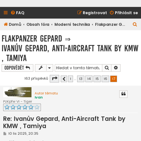
FAQ
Registrovat
Přihlásit se
H
Domů
Obsah fóra
Moderní technika
Flakpanzer Gepard
l
Flakpanzer Gepard
⇒
e
Ivanův Gepard, Anti-Aircraft Tank by KMW
d
, Tamiya
a
t
Hledat
Pokročilé h
Odpovědět
Stránka
17
z
17
163 příspěvků
1
…
13
14
15
16
17
Předchozí
Autor tématu
Ivan
PzKpfw VI - Tiger
Re: Ivanův Gepard, Anti-Aircraft Tank by
KMW , Tamiya
P
10 lis 2025, 20:35
ř