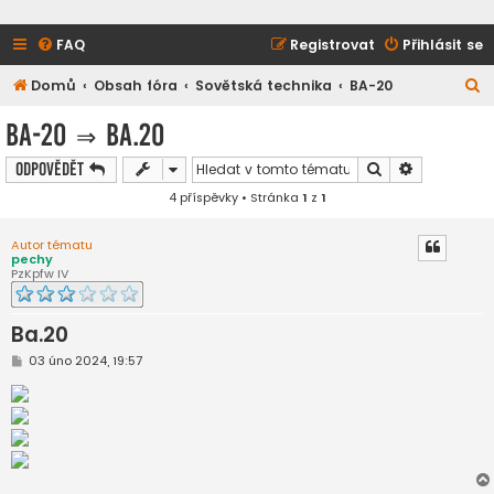
FAQ
Registrovat
Přihlásit se
H
Domů
Obsah fóra
Sovětská technika
BA-20
l
BA-20
⇒
Ba.20
e
Hledat
Pokročilé h
Odpovědět
d
4 příspěvky • Stránka
1
z
1
a
t
Autor tématu
pechy
PzKpfw IV
Ba.20
P
03 úno 2024, 19:57
ř
í
s
p
ě
v
e
k