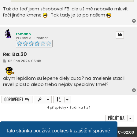
e
k
Tak do teď jsem zásoboval FB ,ale už mě nebavilo mluvit
řečí jiného kmene
. Tak tady je to po našem
romann
PzKpfw V - Panther
Re: Ba.20
P
05 úno 2024, 05:48
ř
í
s
p
akym lepidlom su lepene diely auta? na tmelenie stacil
ě
revell plasto alebo treba nejaky specialny tmel?
v
e
k
Odpovědět
4 příspěvky • Stránka
1
z
1
Přejít na
Tato stránka používá cookies k zajištění správné
Domů
Obsah fóra
Všechny časy jsou v
UTC+02:00