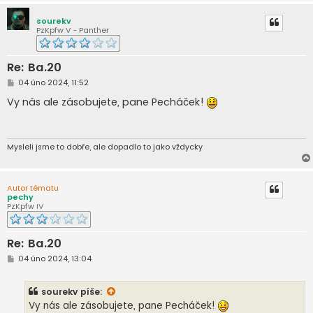
sourekv
PzKpfw V - Panther
Re: Ba.20
P
04 úno 2024, 11:52
ř
í
Vy nás ale zásobujete, pane Pecháček!
s
p
ě
v
e
Mysleli jsme to dobře, ale dopadlo to jako vždycky
k
Autor tématu
pechy
PzKpfw IV
Re: Ba.20
P
04 úno 2024, 13:04
ř
í
s
sourekv
píše:
p
ě
Vy nás ale zásobujete, pane Pecháček!
v