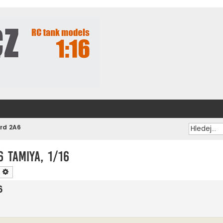
rd 2A6
6 Tamiya, 1/16
ledat
Pokročilé hledání
6