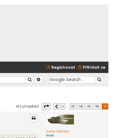
Registrovat
Přihlásit se
Hledat
Pokročilé hledání
Stránka
17
z
17
162 příspěvků
1
…
13
14
15
16
17
Předchozí
Autor tématu
Ivan