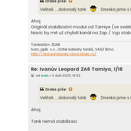
Drake
píše:
p
ě
Veliteli......dokonalý tank
Dneska jsme s K
v
e
k
Ahoj.
Originál stabilizační modul od Tamiye (ve svislé
Navíc by mě už chyběl kanál na Zap / Vyp stabil
Tankistům ZDAR
Ivan, pplk. v.v., Učitel katedry tanků, VAAZ Brno.
http://dragonstanks.rajce.idnes.cz/
Re: Ivanův Leopard 2A6 Tamiya, 1/16
P
od
Ivan
»
11 dub 2023, 19:52
ř
í
s
Drake
píše:
p
ě
Veliteli......dokonalý tank
Dneska jsme s K
v
e
k
Ahoj.
Tank nemá stabilizaci.