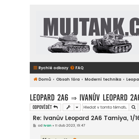
Rychlé odkazy
FAQ
Domů
Obsah fóra
Moderní technika
Leopa
Leopard 2A6
⇒
Ivanův Leopard 2A
H
Odpovědět
Re: Ivanův Leopard 2A6 Tamiya, 1/1
P
od
Ivan
»
11 dub 2023, 19:47
ř
í
s