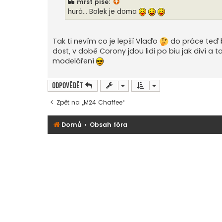
mrst
píše:
p
ě
hurá... Bolek je doma
v
e
k
Tak ti nevím co je lepší Vlaďo
do práce teď b
dost, v době Corony jdou lidi po biu jak diví a 
modeláření
Odpovědět
Zpět na „M24 Chaffee“
Domů
Obsah fóra