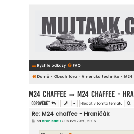
Rychlé odkazy
FAQ
Domů
Obsah fóra
Americká technika
M24 
M24 Chaffee
⇒
M24 chaffee - Hra
H
Odpovědět
Re: M24 chaffee - Hraničák
P
od
hranicak11
»
08 kvě 2020, 21:08
ř
í
s