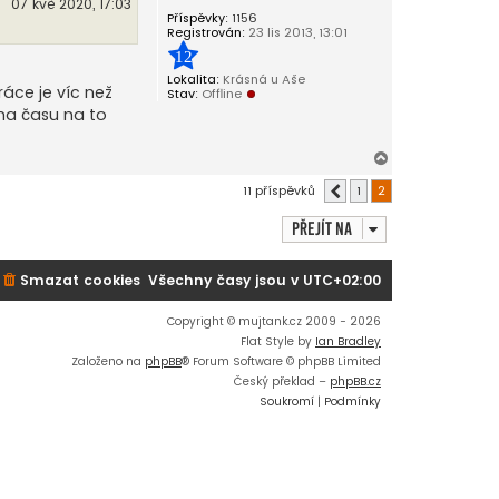
07 kvě 2020, 17:03
Příspěvky:
1156
Registrován:
23 lis 2013, 13:01
12
Lokalita:
Krásná u Aše
áce je víc než
Stav:
Offline
cha času na to
N
a
11 příspěvků
1
2
Předchozí
h
o
Přejít na
r
u
Smazat cookies
Všechny časy jsou v
UTC+02:00
Copyright © mujtank.cz 2009 - 2026
Flat Style by
Ian Bradley
Založeno na
phpBB
® Forum Software © phpBB Limited
Český překlad –
phpBB.cz
Soukromí
|
Podmínky