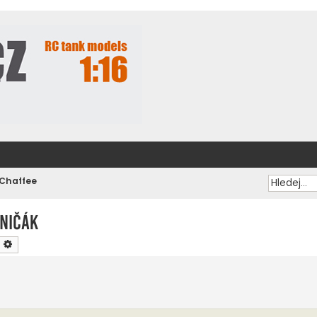
Chaffee
ničák
ledat
Pokročilé hledání