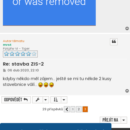
Autor tématu
mrst
PzKpfw VI - Tiger
Re: stavba ZIS-2
P
06 dub 2020, 22:10
ř
í
kdyby někdo měl zájem... ještě se mi tu někde 2 kusy
s
stavebnice válí...
p
ě
v
e
Odpovědět
k
29 příspěvků
1
2
3
Předchozí
Přejít na