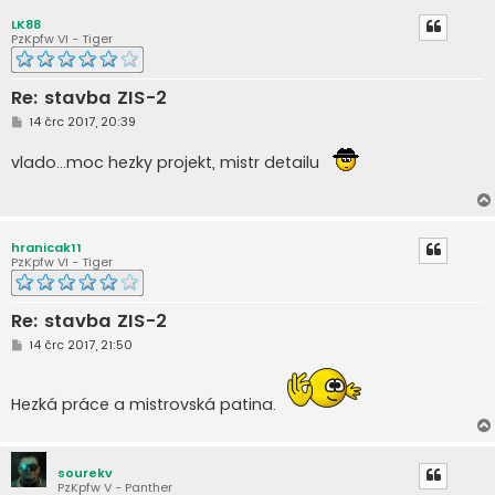
LK88
PzKpfw VI - Tiger
Re: stavba ZIS-2
P
14 črc 2017, 20:39
ř
í
vlado...moc hezky projekt, mistr detailu
s
p
ě
v
e
k
hranicak11
PzKpfw VI - Tiger
Re: stavba ZIS-2
P
14 črc 2017, 21:50
ř
í
s
p
Hezká práce a mistrovská patina.
ě
v
e
k
sourekv
PzKpfw V - Panther