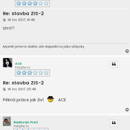
Re: stavba ZIS-2
P
18 črc 2017, 19:46
ř
í
Umí!!
s
p
ě
v
e
Mysleli jsme to dobře, ale dopadlo to jako vždycky
k
ACE
PzKpfw IV
Re: stavba ZIS-2
P
18 črc 2017, 20:46
ř
í
Pěkná práce jak živí
ACE
s
p
ě
v
e
k
Radovan Preč
PzKpfw IV