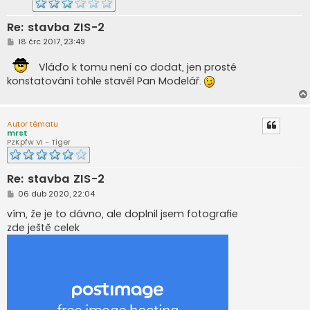
Re: stavba ZIS-2
P
18 črc 2017, 23:49
ř
í
Vláďo k tomu není co dodat, jen prosté
s
p
konstatování tohle stavěl Pan Modelář.
ě
v
e
k
Autor tématu
mrst
PzKpfw VI - Tiger
Re: stavba ZIS-2
P
06 dub 2020, 22:04
ř
í
vím, že je to dávno, ale doplnil jsem fotografie
s
zde ještě celek
p
ě
v
e
k