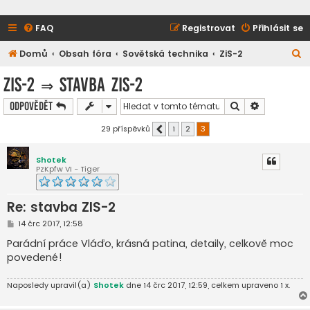
FAQ
Registrovat
Přihlásit se
H
Domů
Obsah fóra
Sovětská technika
ZiS-2
l
ZiS-2
⇒
stavba ZIS-2
e
Hledat
Pokročilé h
Odpovědět
d
a
29 příspěvků
1
2
3
Předchozí
t
Shotek
PzKpfw VI - Tiger
Re: stavba ZIS-2
P
14 črc 2017, 12:58
ř
í
Parádní práce Vláďo, krásná patina, detaily, celkově moc
s
povedené!
p
ě
v
Naposledy upravil(a)
Shotek
dne 14 črc 2017, 12:59, celkem upraveno 1 x.
e
k