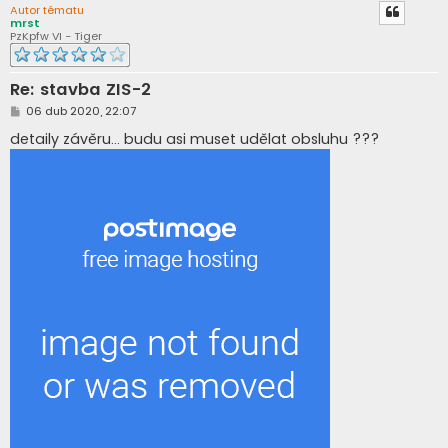
Autor tématu
mrst
PzKpfw VI - Tiger
Re: stavba ZIS-2
P
06 dub 2020, 22:07
ř
í
detaily závěru... budu asi muset udělat obsluhu ???
s
p
ě
v
e
k