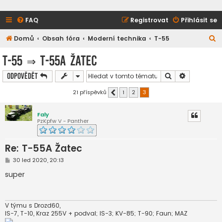
FAQ
Registrovat
Přihlásit se
H
Domů
Obsah fóra
Moderní technika
T-55
l
T-55
⇒
T-55A Žatec
e
Hledat
Pokročilé h
Odpovědět
d
a
21 příspěvků
1
2
3
Předchozí
t
Faly
PzKpfw V - Panther
Re: T-55A Žatec
P
30 led 2020, 20:13
ř
í
super
s
p
ě
v
e
V týmu s Drozd60,
k
IS-7, T-10, Kraz 255V + podval; IS-3; KV-85; T-90; Faun; MAZ