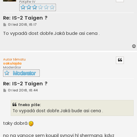
PzKpfw IV
Re: IS-2 Taigen ?
P
01 led 2018, 18:17
ř
í
To vypadá dost dobře.Jaká bude asi cena .
s
p
ě
v
e
k
Autor tématu
sakulajda
Moderátor
Re: IS-2 Taigen ?
P
01 led 2018, 18:44
ř
í
s
fneko píše:
p
ě
To vypadá dost dobře.Jaká bude asi cena .
v
e
k
taky dobrá
no na vanoce sem koupil synovi hl shermana, kdyz