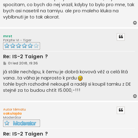
spocitam, co bych do nej vrazil, kdyby to bylo pro mne, tak
bych asi nasetril na tamiyu. ale pro maleho kluka na
vyblbnuti je to tak akorat.
mrst
PzKpfw VI - Tiger
Re: IS-2 Taigen ?
P
01 led 2018, 19:36
ř
í
já stále nechápu, k čemu je dobrá kovová věž a celá litá
s
vana...ta váha je naprosto k prdu
p
ě
tohle bych rozhodně nekoupil a raději si koupil tamku z DE
v
stejně za to budou chtít 15.000,-!!!
e
k
Autor tématu
sakulajda
Moderátor
Re: IS-2 Taigen ?