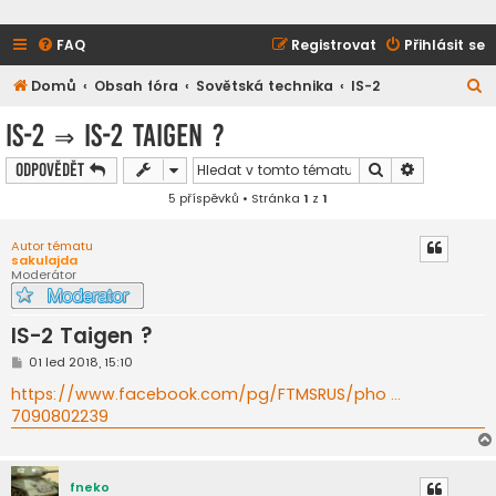
FAQ
Registrovat
Přihlásit se
H
Domů
Obsah fóra
Sovětská technika
IS-2
l
IS-2
⇒
IS-2 Taigen ?
e
Hledat
Pokročilé h
Odpovědět
d
5 příspěvků • Stránka
1
z
1
a
t
Autor tématu
sakulajda
Moderátor
IS-2 Taigen ?
P
01 led 2018, 15:10
ř
í
https://www.facebook.com/pg/FTMSRUS/pho ...
s
7090802239
p
ě
v
e
k
fneko