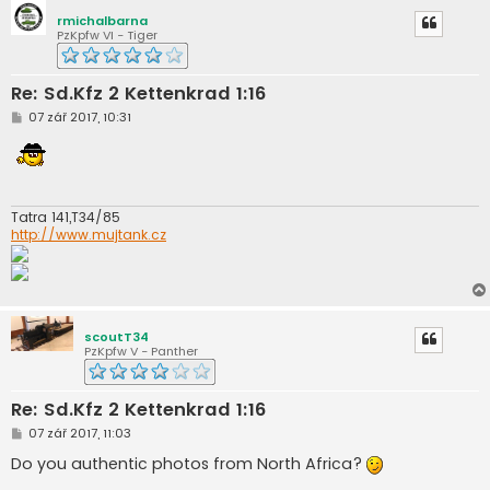
k
rmichalbarna
PzKpfw VI - Tiger
Re: Sd.Kfz 2 Kettenkrad 1:16
P
07 zář 2017, 10:31
ř
í
s
p
ě
v
e
Tatra 141,T34/85
k
http://www.mujtank.cz
scoutT34
PzKpfw V - Panther
Re: Sd.Kfz 2 Kettenkrad 1:16
P
07 zář 2017, 11:03
ř
í
Do you authentic photos from North Africa?
s
p