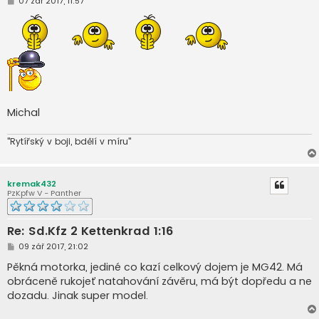
07 zář 2017, 11:57
ř
í
s
p
ě
v
e
k
Michal
"Rytířský v boji, bdělí v míru"
kremak432
PzKpfw V - Panther
Re: Sd.Kfz 2 Kettenkrad 1:16
P
09 zář 2017, 21:02
ř
í
Pěkná motorka, jediné co kazí celkový dojem je MG42. Má
s
obráceně rukojeť natahování závěru, má být dopředu a ne
p
ě
dozadu. Jinak super model.
v
e