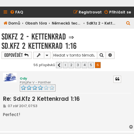
FAQ
Registrovat
Přihlásit se
H
Domů
Obsah fóra
Německá technika
SdKfz 2 - Kettenkrad
l
SdKfz 2 - Kettenkrad
⇒
e
Sd.Kfz 2 Kettenkrad 1:16
d
a
Hledat
Pokročilé h
Odpovědět
t
56 příspěvků
1
2
3
4
5
6
Předchozí
Ody
PzKpfw V - Panther
Re: Sd.Kfz 2 Kettenkrad 1:16
P
07 zář 2017, 07:53
ř
í
Perfect!
s
p
ě
v
e