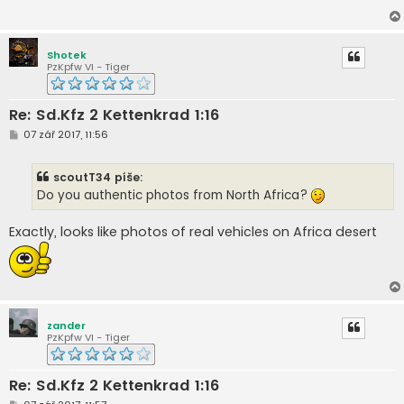
ě
v
e
k
Shotek
PzKpfw VI - Tiger
Re: Sd.Kfz 2 Kettenkrad 1:16
P
07 zář 2017, 11:56
ř
í
s
scoutT34 píše:
p
ě
Do you authentic photos from North Africa?
v
e
k
Exactly, looks like photos of real vehicles on Africa desert
zander
PzKpfw VI - Tiger
Re: Sd.Kfz 2 Kettenkrad 1:16
P