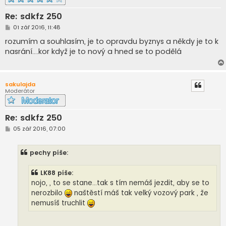
Re: sdkfz 250
P
01 zář 2016, 11:48
ř
í
rozumím a souhlasím, je to opravdu byznys a někdy je to k
s
nasrání....kor když je to nový a hned se to podělá
p
ě
v
e
k
sakulajda
Moderátor
Re: sdkfz 250
P
05 zář 2016, 07:00
ř
í
s
pechy píše:
p
ě
v
LK88 píše:
e
k
nojo, , to se stane...tak s tím nemáš jezdit, aby se to
nerozbilo
naštěstí máš tak velký vozový park , že
nemusíš truchlit