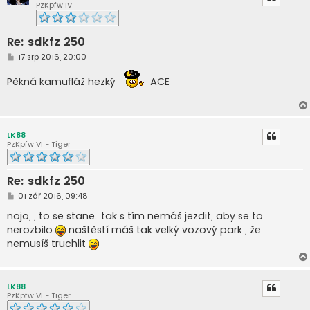
PzKpfw IV
Re: sdkfz 250
P
17 srp 2016, 20:00
ř
í
Pěkná kamufláž hezký
ACE
s
p
ě
v
e
k
LK88
PzKpfw VI - Tiger
Re: sdkfz 250
P
01 zář 2016, 09:48
ř
í
nojo, , to se stane...tak s tím nemáš jezdit, aby se to
s
nerozbilo
naštěstí máš tak velký vozový park , že
p
ě
nemusíš truchlit
v
e
k
LK88
PzKpfw VI - Tiger