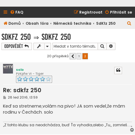
FAQ
Registrovat
Přihlásit se
H
Domů
Obsah fóra
Německá technika
SdKfz 250
l
SdKfz 250
⇒
sdkfz 250
e
Hledat
Pokročilé h
Odpovědět
d
a
20 příspěvků
1
2
Předchozí
t
solo
PzKpfw VI - Tiger
Re: sdkfz 250
P
28 led 2016, 13:59
ř
í
Keď sa stretneme,volám na pivo! JA som vedel,že mám
s
rodinu v Čechách. solo
p
ě
v
e
,,Z tohto klubu sa neodchádza, buď Ťa vyhodia,alebo ,,Tu,, zomrieš....,,
k