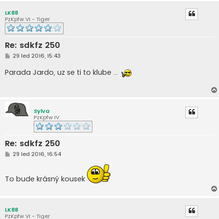
LK88
PzKpfw VI - Tiger
Re: sdkfz 250
P
29 led 2016, 15:43
ř
í
Parada Jardo, uz se ti to klube ...
s
p
ě
v
e
k
Sylva
PzKpfw IV
Re: sdkfz 250
P
29 led 2016, 16:54
ř
í
s
To bude krásný kousek
p
ě
v
e
k
LK88
PzKpfw VI - Tiger