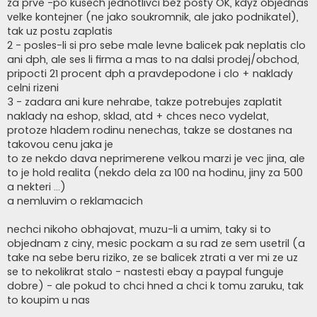
za prve -po kusech jednotlivci bez posty OK, kdyz objednas
velke kontejner (ne jako soukromnik, ale jako podnikatel),
tak uz postu zaplatis
2 - posles-li si pro sebe male levne balicek pak neplatis clo
ani dph, ale ses li firma a mas to na dalsi prodej/obchod,
pripocti 21 procent dph a pravdepodone i clo + naklady
celni rizeni
3 - zadara ani kure nehrabe, takze potrebujes zaplatit
naklady na eshop, sklad, atd + chces neco vydelat,
protoze hladem rodinu nenechas, takze se dostanes na
takovou cenu jaka je
to ze nekdo dava neprimerene velkou marzi je vec jina, ale
to je hold realita (nekdo dela za 100 na hodinu, jiny za 500
a nekteri ...)
a nemluvim o reklamacich
nechci nikoho obhajovat, muzu-li a umim, taky si to
objednam z ciny, mesic pockam a su rad ze sem usetril (a
take na sebe beru riziko, ze se balicek ztrati a ver mi ze uz
se to nekolikrat stalo - nastesti ebay a paypal funguje
dobre) - ale pokud to chci hned a chci k tomu zaruku, tak
to koupim u nas