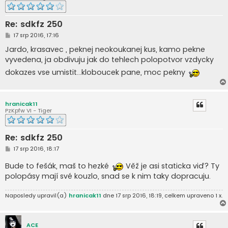
Re: sdkfz 250
P
17 srp 2016, 17:16
ř
í
Jardo, krasavec , peknej neokoukanej kus, kamo pekne
s
vyvedena, ja obdivuju jak do tehlech polopotvor vzdycky
p
ě
dokazes vse umistit...kloboucek pane, moc pekny
v
e
k
hranicak11
PzKpfw VI - Tiger
Re: sdkfz 250
P
17 srp 2016, 18:17
ř
í
Bude to fešák, maš to hezké
Věž je asi staticka viď? Ty
s
p
polopásy mají své kouzlo, snad se k nim taky dopracuju.
ě
v
e
Naposledy upravil(a)
hranicak11
dne 17 srp 2016, 18:19, celkem upraveno 1 x.
k
ACE