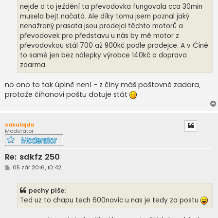
nejde o to ježdění ta převodovka fungovala cca 30min
musela bejt načatá. Ale díky tomu jsem poznal jaký
nenažraný prasata jsou prodejci těchto motorů a
převodovek pro představu u nás by mě motor z
převodovkou stál 700 až 900kč podle prodejce. A v Číně
to samé jen bez nálepky výrobce 140kč a doprava
zdarma.
no ono to tak úplně není - z číny máš poštovné zadara,
protože číňanovi poštu dotuje stát
sakulajda
Moderátor
Re: sdkfz 250
P
05 zář 2016, 10:42
ř
í
s
pechy píše:
p
ě
Ted uz to chapu tech 600navic u nas je tedy za postu
v
e
k