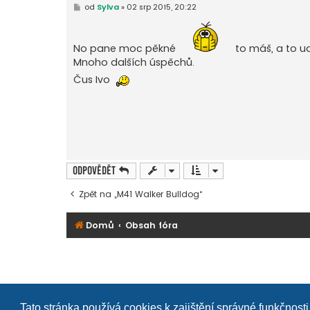
P
od
Sylva
»
02 srp 2015, 20:22
ř
í
s
p
No pane moc pěkné
to máš, a to ud
ě
v
Mnoho dalších úspěchů.
e
k
Čus Ivo
Odpovědět
Zpět na „M41 Walker Bulldog“
Domů
Obsah fóra
Tato stránka používá cookies k zajištění správné funkčnosti