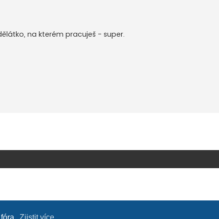
ělátko, na kterém pracuješ - super.
 fóra.
Zjistit více