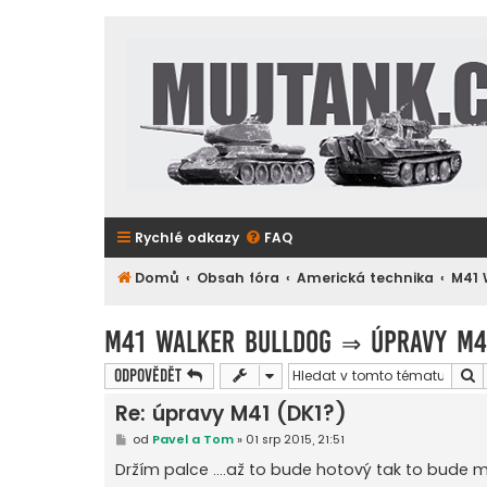
Rychlé odkazy
FAQ
Domů
Obsah fóra
Americká technika
M41 
M41 Walker Bulldog
⇒
úpravy M4
H
Odpovědět
Re: úpravy M41 (DK1?)
P
od
Pavel a Tom
»
01 srp 2015, 21:51
ř
í
Držím palce ....až to bude hotový tak to bude maz
s