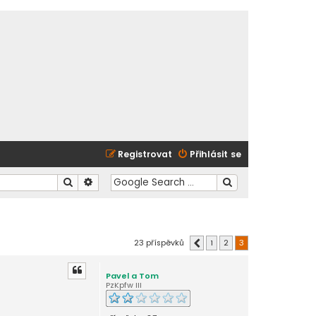
Registrovat
Přihlásit se
Hledat
Pokročilé hledání
23 příspěvků
1
2
3
Předchozí
Pavel a Tom
PzKpfw III