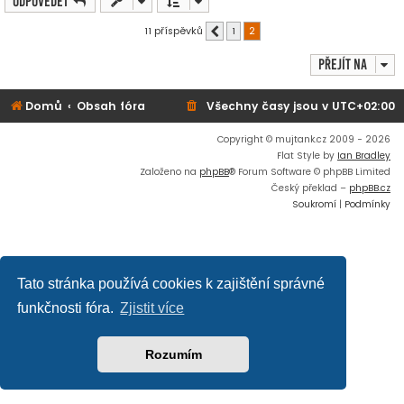
Odpovědět
k
11 příspěvků
1
2
Předchozí
Přejít na
Domů
Obsah fóra
Všechny časy jsou v
UTC+02:00
Copyright © mujtank.cz 2009 - 2026
Flat Style by
Ian Bradley
Založeno na
phpBB
® Forum Software © phpBB Limited
Český překlad –
phpBB.cz
Soukromí
|
Podmínky
Tato stránka používá cookies k zajištění správné
funkčnosti fóra.
Zjistit více
Rozumím