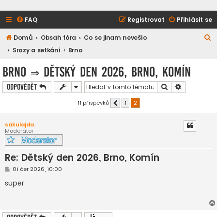
FAQ
Registrovat
Přihlásit se
H
Domů
Obsah fóra
Co se jinam nevešlo
l
Srazy a setkání
Brno
e
Brno
⇒
Dětský den 2026, Brno, Komín
d
Hledat
Pokročilé h
Odpovědět
a
t
11 příspěvků
1
2
Předchozí
sakulajda
Moderátor
Re: Dětský den 2026, Brno, Komín
P
01 čer 2026, 10:00
ř
í
super
s
p
ě
v
e