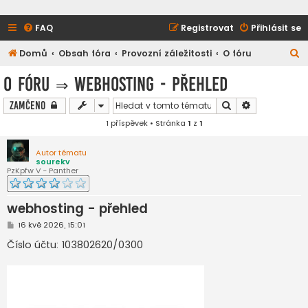
FAQ
Registrovat
Přihlásit se
H
Domů
Obsah fóra
Provozní záležitosti
O fóru
l
O fóru
⇒
webhosting - přehled
e
Hledat
Pokročilé hl
Zamčeno
d
1 příspěvek • Stránka
1
z
1
a
t
Autor tématu
sourekv
PzKpfw V - Panther
webhosting - přehled
P
16 kvě 2026, 15:01
ř
í
Číslo účtu: 103802620/0300
s
p
ě
v
e
k