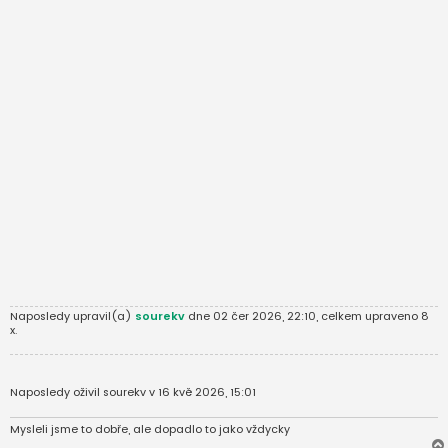
Naposledy upravil(a)
sourekv
dne 02 čer 2026, 22:10, celkem upraveno 8
x.
Naposledy oživil sourekv v 16 kvě 2026, 15:01
Mysleli jsme to dobře, ale dopadlo to jako vždycky