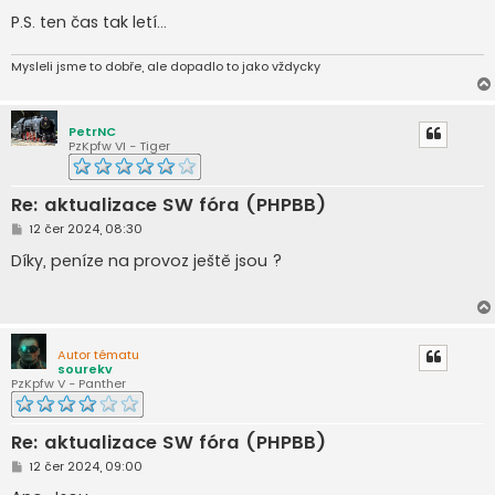
P.S. ten čas tak letí...
Mysleli jsme to dobře, ale dopadlo to jako vždycky
PetrNC
PzKpfw VI - Tiger
Re: aktualizace SW fóra (PHPBB)
P
12 čer 2024, 08:30
ř
í
Díky, peníze na provoz ještě jsou ?
s
p
ě
v
e
k
Autor tématu
sourekv
PzKpfw V - Panther
Re: aktualizace SW fóra (PHPBB)
P
12 čer 2024, 09:00
ř
í