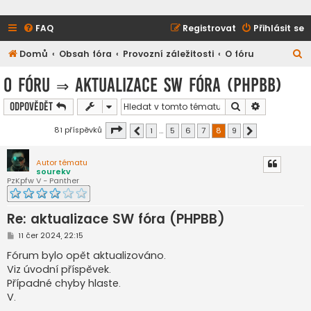
FAQ
Registrovat
Přihlásit se
H
Domů
Obsah fóra
Provozní záležitosti
O fóru
l
O fóru
⇒
aktualizace SW fóra (PHPBB)
e
Hledat
Pokročilé h
Odpovědět
d
a
Stránka
8
z
9
81 příspěvků
1
…
5
6
7
8
9
Předchozí
Další
t
Autor tématu
sourekv
PzKpfw V - Panther
Re: aktualizace SW fóra (PHPBB)
P
11 čer 2024, 22:15
ř
í
Fórum bylo opět aktualizováno.
s
Viz úvodní příspěvek.
p
ě
Případné chyby hlaste.
v
V.
e
k