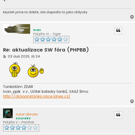
Mysleli jsme to dobře, ale dopadlo to jako vždycky
Ivan
PzKpfw VI - Tiger
Re: aktualizace SW fóra (PHPBB)
P
03 dub 2025, 16:24
ř
í
s
p
ě
v
e
Tankistům ZDAR
k
Ivan, pplk. v.v., Učitel katedry tanků, VAAZ Brno.
http://dragonstanks.rajce.idnes.cz/
Autor tématu
sourekv
PzKpfw V - Panther