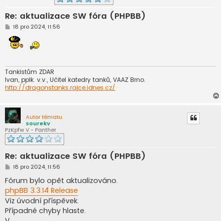
Re: aktualizace SW fóra (PHPBB)
P
18 pro 2024, 11:56
ř
í
s
p
ě
v
e
Tankistům ZDAR
k
Ivan, pplk. v.v., Učitel katedry tanků, VAAZ Brno.
http://dragonstanks.rajce.idnes.cz/
Autor tématu
sourekv
PzKpfw V - Panther
Re: aktualizace SW fóra (PHPBB)
P
18 pro 2024, 11:56
ř
í
Fórum bylo opět aktualizováno.
s
phpBB 3.3.14 Release
p
ě
Viz úvodní příspěvek.
v
Případné chyby hlaste.
e
k
V.