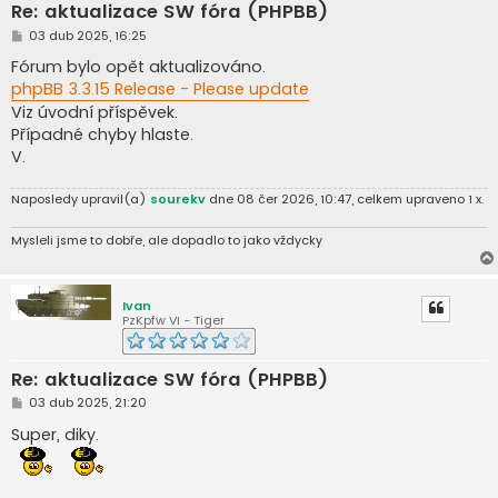
Re: aktualizace SW fóra (PHPBB)
P
03 dub 2025, 16:25
ř
í
Fórum bylo opět aktualizováno.
s
phpBB 3.3.15 Release - Please update
p
ě
Viz úvodní příspěvek.
v
Případné chyby hlaste.
e
k
V.
Naposledy upravil(a)
sourekv
dne 08 čer 2026, 10:47, celkem upraveno 1 x.
Mysleli jsme to dobře, ale dopadlo to jako vždycky
Ivan
PzKpfw VI - Tiger
Re: aktualizace SW fóra (PHPBB)
P
03 dub 2025, 21:20
ř
í
Super, diky.
s
p
ě
v