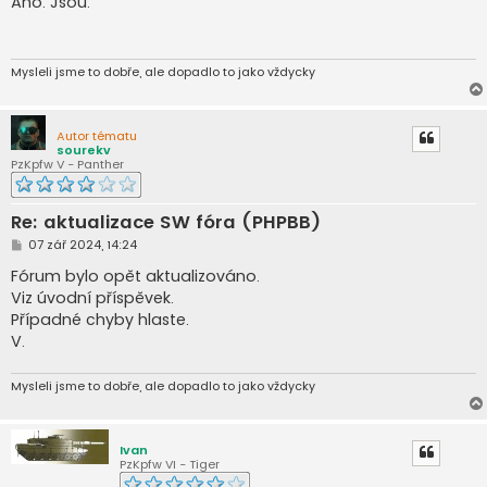
Ano. Jsou.
s
p
ě
v
e
Mysleli jsme to dobře, ale dopadlo to jako vždycky
k
Autor tématu
sourekv
PzKpfw V - Panther
Re: aktualizace SW fóra (PHPBB)
P
07 zář 2024, 14:24
ř
í
Fórum bylo opět aktualizováno.
s
Viz úvodní příspěvek.
p
ě
Případné chyby hlaste.
v
V.
e
k
Mysleli jsme to dobře, ale dopadlo to jako vždycky
Ivan
PzKpfw VI - Tiger