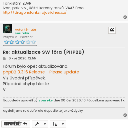
e
Tankistům ZDAR
k
Ivan, pplk. v.v., Učitel katedry tanků, VAAZ Brno.
http://dragonstanks.rajce.idnes.cz/
Autor tématu
sourekv
PzKpfw V - Panther
Re: aktualizace SW fóra (PHPBB)
P
16 kvě 2026, 12:55
ř
í
Fórum bylo opět aktualizováno.
s
phpBB 3.3.16 Release - Please update
p
ě
Viz úvodní příspěvek.
v
Případné chyby hlaste.
e
k
V.
Naposledy upravil(a)
sourekv
dne 08 čer 2026, 10:48, celkem upraveno 1 x.
Mysleli jsme to dobře, ale dopadlo to jako vždycky
Odpovědět