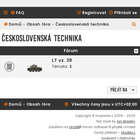
FAQ
Registrovat
Přihlásit se
H
Domů
Obsah fóra
Československá technika
l
Československá technika
e
d
Fórum
a
LT vz. 38
t
Témata:
2
Přejít na
Domů
Obsah fóra
Všechny časy jsou v
UTC+02:00
Copyright © mujtank.cz 2009 - 2026
Flat Style by
Ian Bradley
Založeno na
phpBB
® Forum Software © phpBB Limited
Český překlad –
phpBB.cz
Soukromí
|
Podmínky