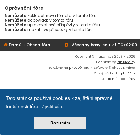
Oprávnění fóra
Nemůžete
zakládat nová témata v tomto fóru
Nemůžete
odpovídat v tomto fóru
Nemůžete
upravovat své příspěvky v tomto fóru
Nemůžete
mazat své příspěvky v tomto fóru
Domů
Obsah fóra
Všechny časy jsou v
UTC+02:00
Copyright © mujtank.cz 2009 - 2026
Flat Style by
Ian Bradley
Založeno na
phpBB
® Forum Software © phpBB Limited
Český překlad –
phpBB.cz
Soukromí
|
Podmínky
Tato stránka používá cookies k zajištění správné
funkčnosti fóra.
Zjistit více
Rozumím