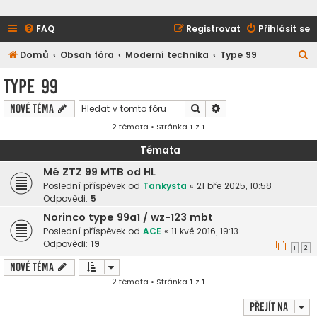
FAQ
Registrovat
Přihlásit se
H
Domů
Obsah fóra
Moderní technika
Type 99
l
Type 99
e
Hledat
Pokročilé hledání
Nové téma
d
2 témata • Stránka
1
z
1
a
t
Témata
Mé ZTZ 99 MTB od HL
Poslední příspěvek od
Tankysta
«
21 bře 2025, 10:58
Odpovědi:
5
Norinco type 99a1 / wz-123 mbt
Poslední příspěvek od
ACE
«
11 kvě 2016, 19:13
Odpovědi:
19
1
2
Nové téma
2 témata • Stránka
1
z
1
Přejít na