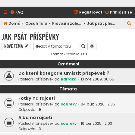
FAQ
Registrovat
Přihlásit se
H
Domů
Obsah fóra
Provozní záležitosti
Jak psát příspěvky
l
Jak psát příspěvky
e
Hledat
Pokročilé hledání
Nové téma
d
10 témat • Stránka
1
z
1
a
t
Oznámení
Do které kategorie umístit příspěvek ?
Poslední příspěvek od
Barraka
«
13 bře 2009, 06:55
Témata
Fotky na rajceti
Poslední příspěvek od
sourekv
«
04 dub 2026, 12:35
Odpovědi:
9
Alba na rajceti
Poslední příspěvek od
sourekv
«
16 čer 2025, 12:03
Odpovědi:
3