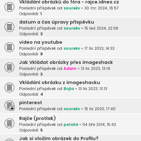
Vkládání obrázků do fóra - rajce.idnes.cz
Poslední příspěvek od
sourekv
«
30 črc 2024, 16:57
Odpovědi:
1
datum a čas úpravy příspěvku
Poslední příspěvek od
sourekv
«
15 led 2024, 22:06
Odpovědi:
3
video na youtube
Poslední příspěvek od
sourekv
«
17 lis 2023, 14:33
Odpovědi:
8
Jak Vkládat obrázky přes imageshack
Poslední příspěvek od
Adam
«
13 lis 2023, 13:14
Odpovědi:
3
Vkládání obrázku z imageshacku
Poslední příspěvek od
Bojla
«
13 lis 2023, 13:13
Odpovědi:
4
pinterest
Poslední příspěvek od
sourekv
«
15 lis 2020, 17:40
Rajče (protlak)
Poslední příspěvek od
petsild
«
04 bře 2014, 15:42
Odpovědi:
5
Jak si vložím obrázek do Profilu?