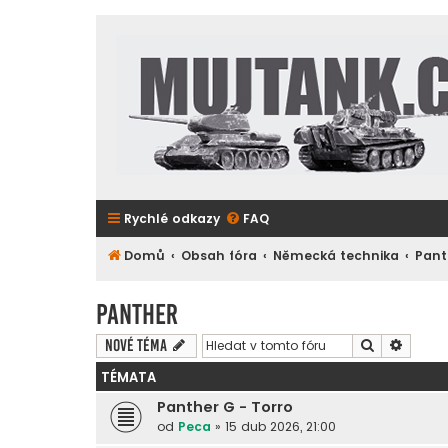
Rychlé odkazy
FAQ
Domů
Obsah fóra
Německá technika
Pant
Panther
Hledat
Pokroč
Nové téma
TÉMATA
Panther G - Torro
od
Peca
»
15 dub 2026, 21:00