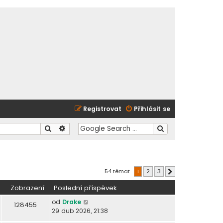
Registrovat
Přihlásit se
Hledat
Pokročilé hledání
54 témat
1
2
3
Další
Zobrazení
Poslední příspěvek
od
Drake
128455
29 dub 2026, 21:38