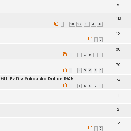
5
413
1
38
39
40
41
42
…
12
1
2
68
1
3
4
5
6
7
…
70
1
4
5
6
7
8
…
 6th Pz Div Rakousko Duben 1945
74
1
4
5
6
7
8
…
1
2
12
1
2