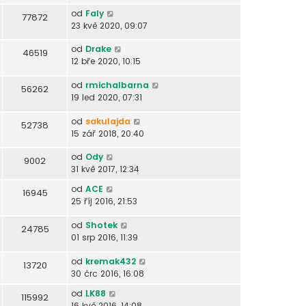
od
Faly
77872
23 kvě 2020, 09:07
od
Drake
46519
12 bře 2020, 10:15
od
rmichalbarna
56262
19 led 2020, 07:31
od
sakulajda
52738
15 zář 2018, 20:40
od
Ody
9002
31 kvě 2017, 12:34
od
ACE
16945
25 říj 2016, 21:53
od
Shotek
24785
01 srp 2016, 11:39
od
kremak432
13720
30 črc 2016, 16:08
od
LK88
115992
16 kvě 2016, 14:08