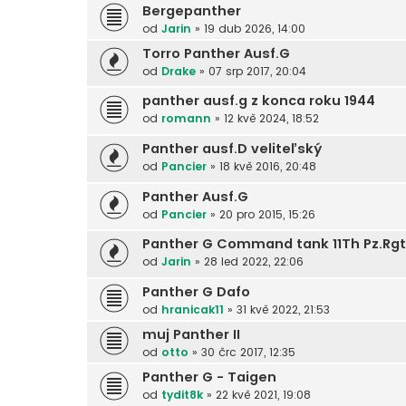
Bergepanther
od
Jarin
»
19 dub 2026, 14:00
Torro Panther Ausf.G
od
Drake
»
07 srp 2017, 20:04
panther ausf.g z konca roku 1944
od
romann
»
12 kvě 2024, 18:52
Panther ausf.D veliteľský
od
Pancier
»
18 kvě 2016, 20:48
Panther Ausf.G
od
Pancier
»
20 pro 2015, 15:26
Panther G Command tank 11Th Pz.Rgt
od
Jarin
»
28 led 2022, 22:06
Panther G Dafo
od
hranicak11
»
31 kvě 2022, 21:53
muj Panther II
od
otto
»
30 črc 2017, 12:35
Panther G - Taigen
od
tydit8k
»
22 kvě 2021, 19:08