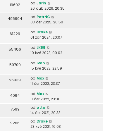
od
Jarin
19692
26 dub 2026, 20:38
od
PetrNC
495904
03 čer 2025, 20:50
od
Drake
61229
01 zář 2024, 20:07
od
LK88
55486
19 kvě 2023, 09:02
od
Ivan
59709
15 kvě 2023, 22:59
od
Max
26939
11 čer 2022, 23:37
od
Max
4094
11 čer 2022, 23:31
od
otto
7599
14 čer 2021, 20:33
od
Drake
9266
23 kvě 2021, 16:03