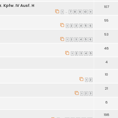
. Kpfw. IV Ausf. H
107
1
7
8
9
10
11
…
55
1
2
3
4
5
6
53
1
2
3
4
5
6
48
1
2
3
4
5
4
10
1
2
21
1
2
3
8
198