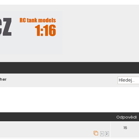
her
ilé hledání
Odpovědi
16
1
2