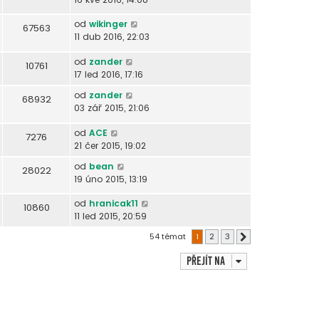
od
wikinger
67563
11 dub 2016, 22:03
od
zander
10761
17 led 2016, 17:16
od
zander
68932
03 zář 2015, 21:06
od
ACE
7276
21 čer 2015, 19:02
od
bean
28022
19 úno 2015, 13:19
od
hranicak11
10860
11 led 2015, 20:59
54 témat
1
2
3
Další
Přejít na