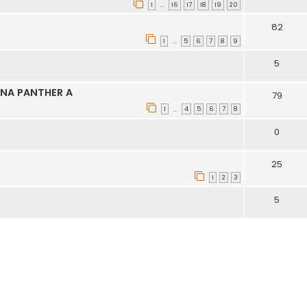
1
16
17
18
19
20
…
82
1
5
6
7
8
9
…
5
 NA PANTHER A
79
1
4
5
6
7
8
…
0
25
1
2
3
5