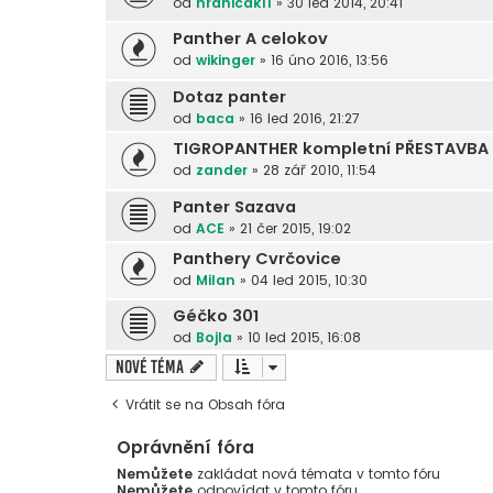
od
hranicak11
»
30 led 2014, 20:41
Panther A celokov
od
wikinger
»
16 úno 2016, 13:56
Dotaz panter
od
baca
»
16 led 2016, 21:27
TIGROPANTHER kompletní PŘESTAVBA
od
zander
»
28 zář 2010, 11:54
Panter Sazava
od
ACE
»
21 čer 2015, 19:02
Panthery Cvrčovice
od
Milan
»
04 led 2015, 10:30
Géčko 301
od
Bojla
»
10 led 2015, 16:08
Nové téma
Vrátit se na Obsah fóra
Oprávnění fóra
Nemůžete
zakládat nová témata v tomto fóru
Nemůžete
odpovídat v tomto fóru