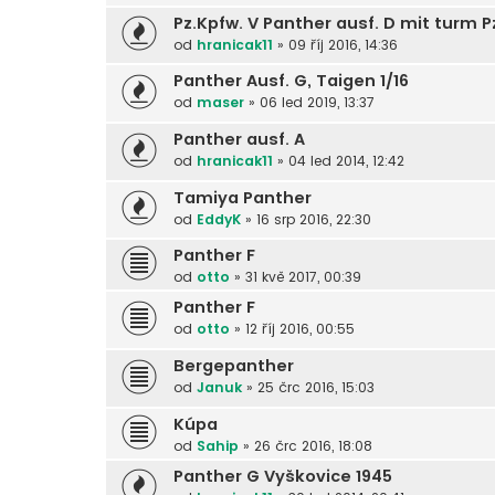
Pz.Kpfw. V Panther ausf. D mit turm Pz
od
hranicak11
»
09 říj 2016, 14:36
Panther Ausf. G, Taigen 1/16
od
maser
»
06 led 2019, 13:37
Panther ausf. A
od
hranicak11
»
04 led 2014, 12:42
Tamiya Panther
od
EddyK
»
16 srp 2016, 22:30
Panther F
od
otto
»
31 kvě 2017, 00:39
Panther F
od
otto
»
12 říj 2016, 00:55
Bergepanther
od
Januk
»
25 črc 2016, 15:03
Kúpa
od
Sahip
»
26 črc 2016, 18:08
Panther G Vyškovice 1945