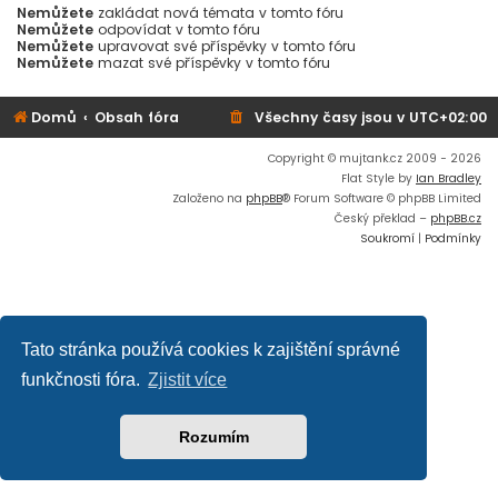
Nemůžete
zakládat nová témata v tomto fóru
Nemůžete
odpovídat v tomto fóru
Nemůžete
upravovat své příspěvky v tomto fóru
Nemůžete
mazat své příspěvky v tomto fóru
Domů
Obsah fóra
Všechny časy jsou v
UTC+02:00
Copyright © mujtank.cz 2009 - 2026
Flat Style by
Ian Bradley
Založeno na
phpBB
® Forum Software © phpBB Limited
Český překlad –
phpBB.cz
Soukromí
|
Podmínky
Tato stránka používá cookies k zajištění správné
funkčnosti fóra.
Zjistit více
Rozumím