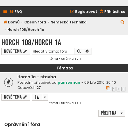
FAQ
Registrovat
Přihlásit se
H
Domů
Obsah fóra
Německá technika
l
Horch 108/Horch 1a
e
Horch 108/Horch 1a
d
Hledat
Pokročilé hledání
Nové téma
a
1 téma • Stránka
1
z
1
t
Témata
Horch 1a - stavba
Poslední příspěvek od
panzerman
«
09 bře 2016, 20:40
Odpovědi:
27
1
2
3
Nové téma
1 téma • Stránka
1
z
1
Přejít na
Oprávnění fóra