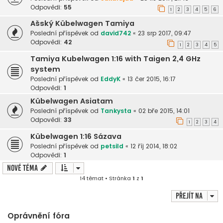
Odpovědi:
55
1
2
3
4
5
6
Ašský Kübelwagen Tamiya
Poslední příspěvek od
david742
«
23 srp 2017, 09:47
Odpovědi:
42
1
2
3
4
5
Tamiya Kubelwagen 1:16 with Taigen 2,4 GHz
system
Poslední příspěvek od
EddyK
«
13 čer 2015, 16:17
Odpovědi:
1
Kübelwagen Asiatam
Poslední příspěvek od
Tankysta
«
02 bře 2015, 14:01
Odpovědi:
33
1
2
3
4
Kübelwagen 1:16 Sázava
Poslední příspěvek od
petsild
«
12 říj 2014, 18:02
Odpovědi:
1
Nové téma
14 témat • Stránka
1
z
1
Přejít na
Oprávnění fóra