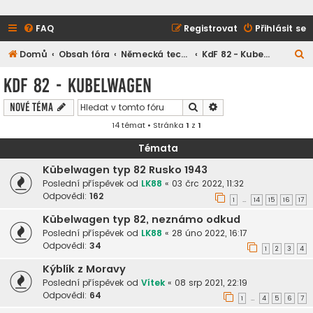
FAQ
Registrovat
Přihlásit se
H
Domů
Obsah fóra
Německá technika
KdF 82 - Kubelwagen
l
KdF 82 - Kubelwagen
e
Hledat
Pokročilé hledání
Nové téma
d
14 témat • Stránka
1
z
1
a
t
Témata
Kübelwagen typ 82 Rusko 1943
Poslední příspěvek od
LK88
«
03 črc 2022, 11:32
Odpovědi:
162
1
14
15
16
17
…
Kübelwagen typ 82, neznámo odkud
Poslední příspěvek od
LK88
«
28 úno 2022, 16:17
Odpovědi:
34
1
2
3
4
Kýblík z Moravy
Poslední příspěvek od
Vítek
«
08 srp 2021, 22:19
Odpovědi:
64
1
4
5
6
7
…