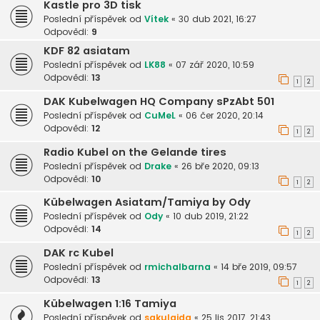
Kastle pro 3D tisk
Poslední příspěvek od
Vítek
«
30 dub 2021, 16:27
Odpovědi:
9
KDF 82 asiatam
Poslední příspěvek od
LK88
«
07 zář 2020, 10:59
Odpovědi:
13
1
2
DAK Kubelwagen HQ Company sPzAbt 501
Poslední příspěvek od
CuMeL
«
06 čer 2020, 20:14
Odpovědi:
12
1
2
Radio Kubel on the Gelande tires
Poslední příspěvek od
Drake
«
26 bře 2020, 09:13
Odpovědi:
10
1
2
Kübelwagen Asiatam/Tamiya by Ody
Poslední příspěvek od
Ody
«
10 dub 2019, 21:22
Odpovědi:
14
1
2
DAK rc Kubel
Poslední příspěvek od
rmichalbarna
«
14 bře 2019, 09:57
Odpovědi:
13
1
2
Kübelwagen 1:16 Tamiya
Poslední příspěvek od
sakulajda
«
25 lis 2017, 21:43