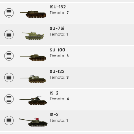
ISU-152
Témata:
7
SU-76i
Témata:
1
SU-100
Témata:
6
SU-122
Témata:
3
IS-2
Témata:
4
IS-3
Témata:
1