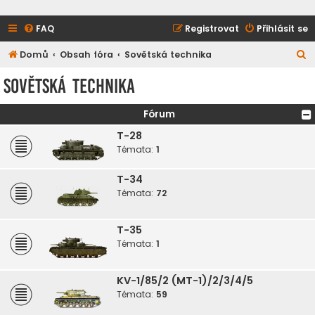
FAQ
Registrovat
Přihlásit se
H
Domů
Obsah fóra
Sovětská technika
l
Sovětská technika
e
d
Fórum
a
T-28
t
Témata:
1
T-34
Témata:
72
T-35
Témata:
1
KV-1/85/2 (MT-1)/2/3/4/5
Témata:
59