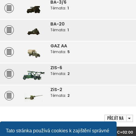
BA-3/6
Témata:
1
BA-20
Témata:
1
GAZ AA
Témata:
5
ZIS-6
Témata:
2
ZiS-2
Témata:
2
Přejít na
Tato stránka používá cookies k zajištění správné
Domů
Obsah fóra
Všechny časy jsou v
UTC+02:00