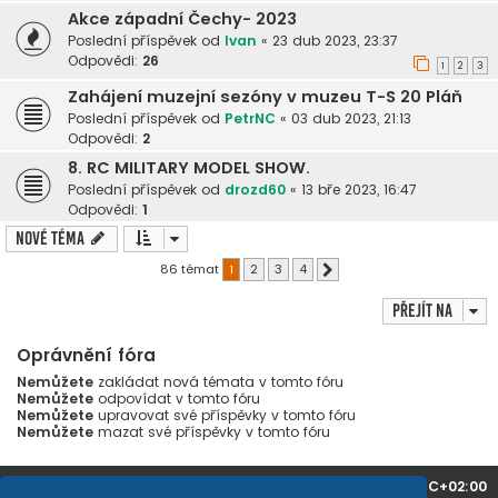
Akce západní Čechy- 2023
Poslední příspěvek od
Ivan
«
23 dub 2023, 23:37
Odpovědi:
26
1
2
3
Zahájení muzejní sezóny v muzeu T-S 20 Pláň
Poslední příspěvek od
PetrNC
«
03 dub 2023, 21:13
Odpovědi:
2
8. RC MILITARY MODEL SHOW.
Poslední příspěvek od
drozd60
«
13 bře 2023, 16:47
Odpovědi:
1
Nové téma
86 témat
1
2
3
4
Další
Přejít na
Oprávnění fóra
Nemůžete
zakládat nová témata v tomto fóru
Nemůžete
odpovídat v tomto fóru
Nemůžete
upravovat své příspěvky v tomto fóru
Nemůžete
mazat své příspěvky v tomto fóru
Domů
Obsah fóra
Všechny časy jsou v
UTC+02:00