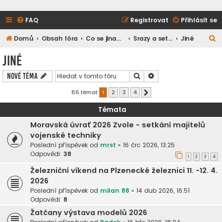
FAQ
Registrovat
Přihlásit se
H
Domů
Obsah fóra
Co se jinam nevešlo
Srazy a setkání
Jiné
l
Jiné
e
Hledat
Pokročilé hledání
Nové téma
d
a
86 témat
1
2
3
4
Další
t
Témata
Moravská úvrať 2026 Zvole - setkání majitelů
vojenské techniky
Poslední příspěvek od
mrst
«
16 črc 2026, 13:25
Odpovědi:
38
1
2
3
4
Železniční víkend na Plzenecké železnici 11. -12. 4.
2026
Poslední příspěvek od
milan 88
«
14 dub 2026, 16:51
Odpovědi:
8
Žatčany výstava modelů 2026