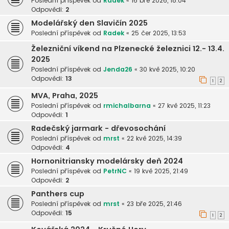
Poslední příspěvek od
Radek
«
16 bře 2026, 18:04
Odpovědi:
2
Modelářský den Slavičín 2025
Poslední příspěvek od
Radek
«
25 čer 2025, 13:53
Železniční víkend na Plzenecké železnici 12.- 13.4.
2025
Poslední příspěvek od
Jenda26
«
30 kvě 2025, 10:20
Odpovědi:
13
1
2
MVA, Praha, 2025
Poslední příspěvek od
rmichalbarna
«
27 kvě 2025, 11:23
Odpovědi:
1
Radečský jarmark - dřevosochání
Poslední příspěvek od
mrst
«
22 kvě 2025, 14:39
Odpovědi:
4
Hornonitriansky modelársky deň 2024
Poslední příspěvek od
PetrNC
«
19 kvě 2025, 21:49
Odpovědi:
2
Panthers cup
Poslední příspěvek od
mrst
«
23 bře 2025, 21:46
Odpovědi:
15
1
2