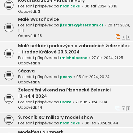
Kovářská 2024 - Krušné Hory
Poslední příspěvek od
hranicak11
«
08 zář 2024, 20:16
Odpovědi:
3
Malé Svatoňovice
Poslední příspěvek od
ji.zdarsky@seznam.cz
«
28 srp 2024,
11:11
Odpovědi:
15
1
2
Malé setkání parkových a zahradních železniček
- Hradec Králové 23.6.2024
Poslední příspěvek od
rmichalbarna
«
27 čer 2024, 21:25
Odpovědi:
3
Sázava
Poslední příspěvek od
pechy
«
05 čer 2024, 20:24
Odpovědi:
5
Železniční víkend na Plzenecké železnici
13.-14.4.2024
Poslední příspěvek od
Drake
«
21 dub 2024, 19:14
Odpovědi:
14
1
2
9. ročník RC military model show
Poslední příspěvek od
hranicak11
«
08 led 2024, 20:44
Modelfest Šumperk