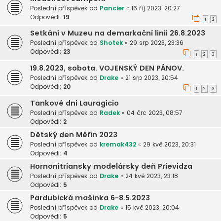
Poslední příspěvek od
Pancier
«
16 říj 2023, 20:27
Odpovědi:
19
1
2
Setkání v Muzeu na demarkační linii 26.8.2023
Poslední příspěvek od
Shotek
«
29 srp 2023, 23:36
Odpovědi:
23
1
2
3
19.8.2023, sobota. VOJENSKÝ DEN PÁNOV.
Poslední příspěvek od
Drake
«
21 srp 2023, 20:54
Odpovědi:
20
1
2
3
Tankové dni Lauragicio
Poslední příspěvek od
Radek
«
04 črc 2023, 08:57
Odpovědi:
2
Dětský den Měřín 2023
Poslední příspěvek od
kremak432
«
29 kvě 2023, 20:31
Odpovědi:
4
Hornonitriansky modelársky deň Prievidza
Poslední příspěvek od
Drake
«
24 kvě 2023, 23:18
Odpovědi:
5
Pardubická mašinka 6-8.5.2023
Poslední příspěvek od
Drake
«
15 kvě 2023, 20:04
Odpovědi:
5