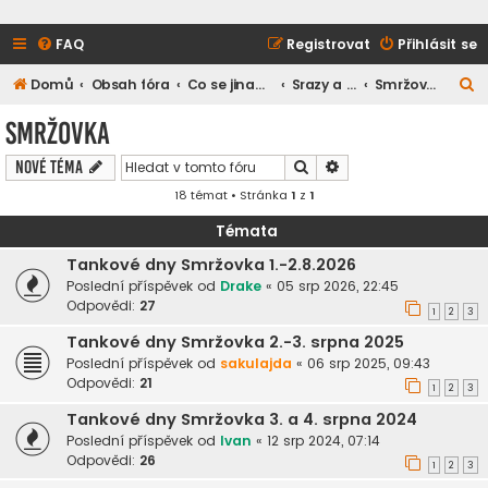
FAQ
Registrovat
Přihlásit se
H
Domů
Obsah fóra
Co se jinam nevešlo
Srazy a setkání
Smržovka
l
Smržovka
e
Hledat
Pokročilé hledání
Nové téma
d
18 témat • Stránka
1
z
1
a
t
Témata
Tankové dny Smržovka 1.-2.8.2026
Poslední příspěvek od
Drake
«
05 srp 2026, 22:45
Odpovědi:
27
1
2
3
Tankové dny Smržovka 2.-3. srpna 2025
Poslední příspěvek od
sakulajda
«
06 srp 2025, 09:43
Odpovědi:
21
1
2
3
Tankové dny Smržovka 3. a 4. srpna 2024
Poslední příspěvek od
Ivan
«
12 srp 2024, 07:14
Odpovědi:
26
1
2
3