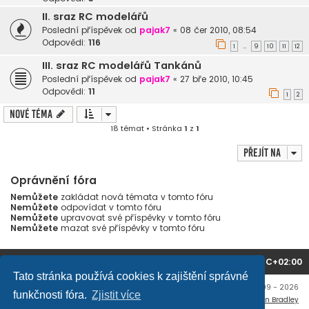
II. sraz RC modelářů
Poslední příspěvek od
pajak7
«
08 čer 2010, 08:54
Odpovědi:
116
1
9
10
11
12
…
III. sraz RC modelářů Tankánů
Poslední příspěvek od
pajak7
«
27 bře 2010, 10:45
Odpovědi:
11
1
2
Nové téma
18 témat • Stránka
1
z
1
Přejít na
Oprávnění fóra
Nemůžete
zakládat nová témata v tomto fóru
Nemůžete
odpovídat v tomto fóru
Nemůžete
upravovat své příspěvky v tomto fóru
Nemůžete
mazat své příspěvky v tomto fóru
Domů
Obsah fóra
Všechny časy jsou v
UTC+02:00
Tato stránka používá cookies k zajištění správné
Copyright © mujtank.cz 2009 - 2026
funkčnosti fóra.
Zjistit více
Flat Style by
Ian Bradley