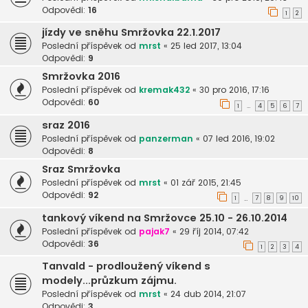
Odpovědi:
16
1
2
jízdy ve sněhu Smržovka 22.1.2017
Poslední příspěvek od
mrst
«
25 led 2017, 13:04
Odpovědi:
9
Smržovka 2016
Poslední příspěvek od
kremak432
«
30 pro 2016, 17:16
Odpovědi:
60
1
4
5
6
7
…
sraz 2016
Poslední příspěvek od
panzerman
«
07 led 2016, 19:02
Odpovědi:
8
Sraz Smržovka
Poslední příspěvek od
mrst
«
01 zář 2015, 21:45
Odpovědi:
92
1
7
8
9
10
…
tankový víkend na Smržovce 25.10 - 26.10.2014
Poslední příspěvek od
pajak7
«
29 říj 2014, 07:42
Odpovědi:
36
1
2
3
4
Tanvald - prodloužený víkend s
modely...průzkum zájmu.
Poslední příspěvek od
mrst
«
24 dub 2014, 21:07
Odpovědi:
3