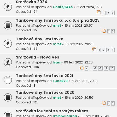
Smržovka 2024
Poslední příspěvek od
Ondřej24Aš
«
12 čer 2024, 15:17
Odpovědi:
24
1
2
3
Tankové dny Smržovka 5. a 6. srpna 2023
Poslední příspěvek od
mrst
«
15 srp 2023, 20:57
Odpovědi:
15
1
2
Tankové dny Smržovka
Poslední příspěvek od
mrst
«
30 pro 2022, 20:23
Odpovědi:
39
1
2
3
4
Smržovka - Nová Ves
Poslední příspěvek od
Ivan
«
09 led 2022, 22:26
Odpovědi:
196
1
17
18
19
20
…
Tankové dny Smržovka 2021
Poslední příspěvek od
Funak73
«
21 črc 2021, 20:19
Odpovědi:
3
Tankové dny Smržovka 2020
Poslední příspěvek od
mrst
«
18 srp 2020, 20:50
Odpovědi:
12
1
2
Smržovka loučení se starým rokem
Poslední příspěvek od
rmichalbarna
«
30 pro 2018, 20:43