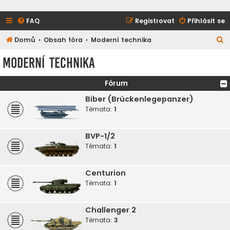
FAQ
Registrovat
Přihlásit se
H
Domů
Obsah fóra
Moderní technika
l
Moderní technika
e
d
Fórum
a
Biber (Brückenlegepanzer)
t
Témata:
1
BVP-1/2
Témata:
1
Centurion
Témata:
1
Challenger 2
Témata:
3