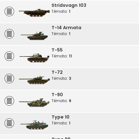
Stridsvagn 103
Témata:
1
T-14 Armata
Témata:
1
T-55
Témata:
11
T-72
Témata:
3
T-90
Témata:
6
Type 10
Témata:
1