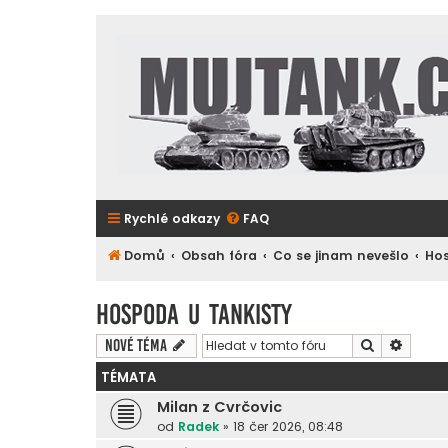
Rychlé odkazy
FAQ
Domů
Obsah fóra
Co se jinam nevešlo
Hos
Hospoda u tankisty
Hledat
Pokroč
Nové téma
TÉMATA
Milan z Cvrčovic
od
Radek
»
18 čer 2026, 08:48