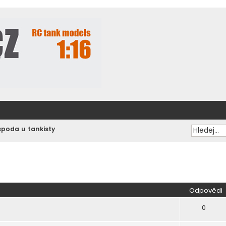
poda u tankisty
ilé hledání
Odpovědi
0