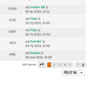
od
milan 88
5249
30 lis 2023, 21:22
od
Faly
5712
20 říj 2023, 10:05
od
Faly
5351
20 říj 2023, 07:53
od
PetrNC
7871
04 říj 2023, 13:59
od
Drake
4118
25 kvě 2023, 19:58
Stránka
1
z
7
168 témat
1
2
3
4
5
…
7
Další
Přejít na