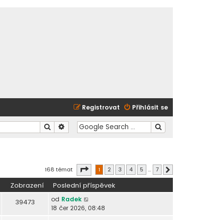
Registrovat
Přihlásit se
Hledat
Pokročilé hledání
Stránka
1
z
7
168 témat
1
2
3
4
5
…
7
Další
Zobrazení
Poslední příspěvek
od
Radek
39473
18 čer 2026, 08:48