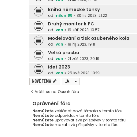
kniha německé tanky
od
milan 88
»
30 lis 2023, 21:22
Druhý monitor k PC
od
Ivan
»
19 zář 2023, 10:57
Modelování a tisk ozubeného kola
od
Ivan
»
19 říj 2023, 19:11
Velká prosba
od
Ivan
»
21 zář 2023, 20:19
Idet 2023
od
Ivan
»
25 kvě 2023, 19:19
Nové téma
Vrátit se na Obsah fóra
Oprávnění fóra
Nemůžete
zakládat nová témata v tomto fóru
Nemůžete
odpovídat v tomto fóru
Nemůžete
upravovat své příspěvky v tomto fóru
Nemůžete
mazat své příspěvky v tomto fóru