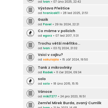
od
Ivan
»
07 úno 2025, 22:42
Výstava Přeštice
od
hranicak11
»
28 led 2025, 21:51
Gazik
od
Pavel
»
29 lis 2024, 22:21
Co máme v policích
od
egorz
»
07 led 2017, 11:31
Trochu větší měřítko...
od
Ivan
»
03 říj 2024, 21:02
Vsici v cajku?
od
sakulajda
»
15 zář 2024, 19:50
Tank z mikrovlnky
od
Radek
»
11 čer 2024, 09:34
solo
od
solo
»
18 úno 2015, 15:15
Vánoce
od
miki7277
»
24 pro 2023, 16:51
Zemřel Mirek Burda, zvaný Cumlík
od
Ivan
»
21 lis 2023, 14:48