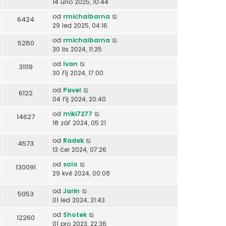
14 úno 2025, 10:44
od
rmichalbarna
6424
29 led 2025, 04:16
od
rmichalbarna
5280
30 lis 2024, 11:25
od
Ivan
31119
30 říj 2024, 17:00
od
Pavel
6122
04 říj 2024, 20:40
od
miki7277
14627
18 zář 2024, 05:21
od
Radek
4573
13 čer 2024, 07:26
od
solo
130091
29 kvě 2024, 00:08
od
Jarin
5053
01 led 2024, 21:43
od
Shotek
12260
01 pro 2023, 22:36