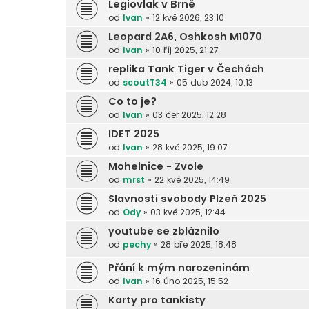
Legiovlak v Brně
od
Ivan
»
12 kvě 2026, 23:10
Leopard 2A6, Oshkosh M1070
od
Ivan
»
10 říj 2025, 21:27
replika Tank Tiger v Čechách
od
scoutT34
»
05 dub 2024, 10:13
Co to je?
od
Ivan
»
03 čer 2025, 12:28
IDET 2025
od
Ivan
»
28 kvě 2025, 19:07
Mohelnice - Zvole
od
mrst
»
22 kvě 2025, 14:49
Slavnosti svobody Plzeň 2025
od
Ody
»
03 kvě 2025, 12:44
youtube se zbláznilo
od
pechy
»
28 bře 2025, 18:48
Přání k mým narozeninám
od
Ivan
»
16 úno 2025, 15:52
Karty pro tankisty