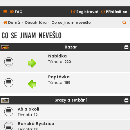
FAQ
Registrovat
Přihlásit se
H
Domů
Obsah fóra
Co se jinam nevešlo
l
Co se jinam nevešlo
e
d
Bazar
a
Nabídka
t
Témata:
220
Poptávka
Témata:
185
Srazy a setkání
Aš a okolí
Témata:
12
Banská Bystrica
Témata:
13