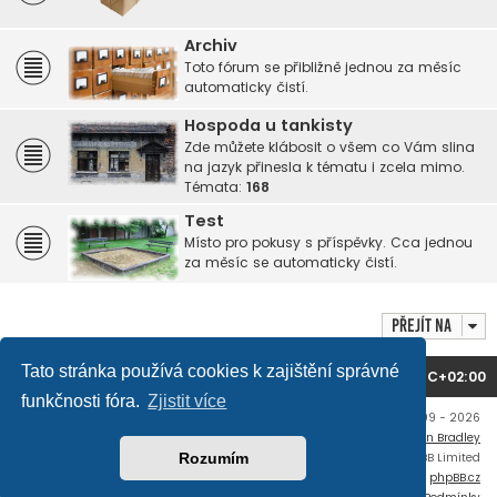
Archiv
Toto fórum se přibližně jednou za měsíc
automaticky čistí.
Hospoda u tankisty
Zde můžete klábosit o všem co Vám slina
na jazyk přinesla k tématu i zcela mimo.
Témata:
168
Test
Místo pro pokusy s příspěvky. Cca jednou
za měsíc se automaticky čistí.
Přejít na
Tato stránka používá cookies k zajištění správné
Domů
Obsah fóra
Všechny časy jsou v
UTC+02:00
funkčnosti fóra.
Zjistit více
Copyright © mujtank.cz 2009 - 2026
Flat Style by
Ian Bradley
Založeno na
phpBB
® Forum Software © phpBB Limited
Rozumím
Český překlad –
phpBB.cz