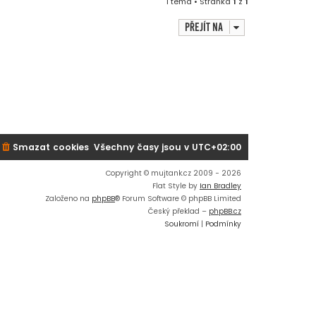
1 téma • Stránka
1
z
1
Přejít na
Smazat cookies
Všechny časy jsou v
UTC+02:00
Copyright © mujtank.cz 2009 - 2026
Flat Style by
Ian Bradley
Založeno na
phpBB
® Forum Software © phpBB Limited
Český překlad –
phpBB.cz
Soukromí
|
Podmínky