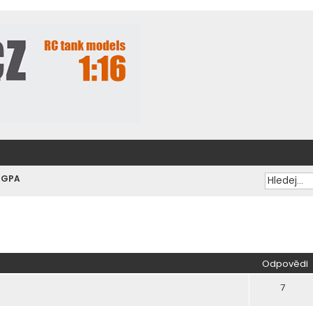
 GPA
ilé hledání
Odpovědi
7