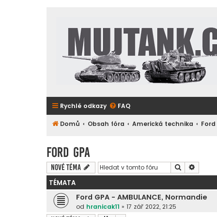
Rychlé odkazy
FAQ
Domů
Obsah fóra
Americká technika
Ford
Ford GPA
Hledat
Pokroč
Nové téma
TÉMATA
Ford GPA - AMBULANCE, Normandie
od
hranicak11
»
17 zář 2022, 21:25