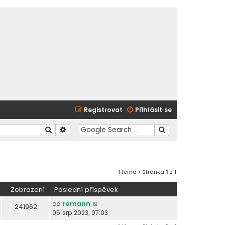
Registrovat
Přihlásit se
Hledat
Pokročilé hledání
1 téma • Stránka
1
z
1
Zobrazení
Poslední příspěvek
od
romann
241962
05 srp 2023, 07:03