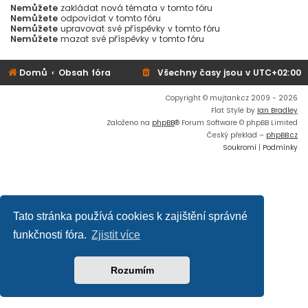
Nemůžete
zakládat nová témata v tomto fóru
Nemůžete
odpovídat v tomto fóru
Nemůžete
upravovat své příspěvky v tomto fóru
Nemůžete
mazat své příspěvky v tomto fóru
Domů
Obsah fóra
Všechny časy jsou v
UTC+02:00
Copyright © mujtank.cz 2009 - 2026
Flat Style by
Ian Bradley
Založeno na
phpBB
® Forum Software © phpBB Limited
Český překlad –
phpBB.cz
Soukromí
|
Podmínky
Tato stránka používá cookies k zajištění správné
funkčnosti fóra.
Zjistit více
Rozumím