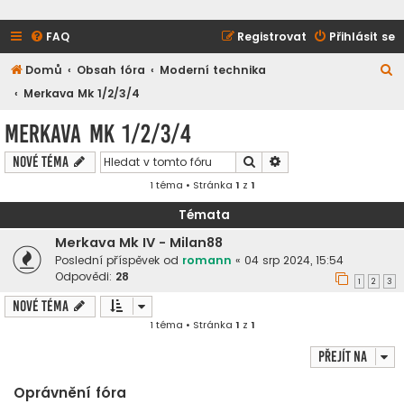
FAQ
Registrovat
Přihlásit se
H
Domů
Obsah fóra
Moderní technika
l
Merkava Mk 1/2/3/4
e
Merkava Mk 1/2/3/4
d
Hledat
Pokročilé hledání
Nové téma
a
1 téma • Stránka
1
z
1
t
Témata
Merkava Mk IV - Milan88
Poslední příspěvek od
romann
«
04 srp 2024, 15:54
Odpovědi:
28
1
2
3
Nové téma
1 téma • Stránka
1
z
1
Přejít na
Oprávnění fóra