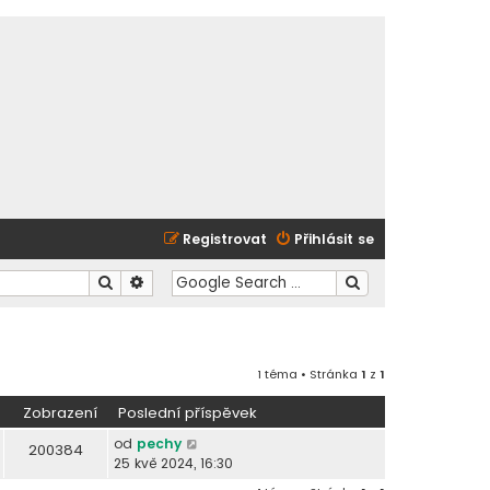
Registrovat
Přihlásit se
Hledat
Pokročilé hledání
1 téma • Stránka
1
z
1
Zobrazení
Poslední příspěvek
od
pechy
200384
25 kvě 2024, 16:30