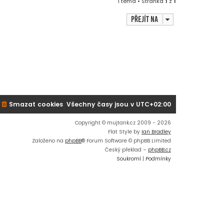
1 téma • Stránka
1
z
1
Přejít na
Smazat cookies
Všechny časy jsou v
UTC+02:00
Copyright © mujtank.cz 2009 - 2026
Flat Style by
Ian Bradley
Založeno na
phpBB
® Forum Software © phpBB Limited
Český překlad –
phpBB.cz
Soukromí
|
Podmínky