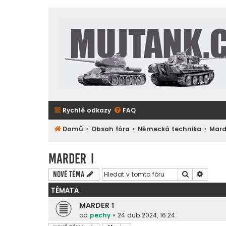
Rychlé odkazy
FAQ
Domů
Obsah fóra
Německá technika
Mard
Marder I
Hledat
Pokroč
Nové téma
TÉMATA
MARDER 1
od
pechy
»
24 dub 2024, 16:24