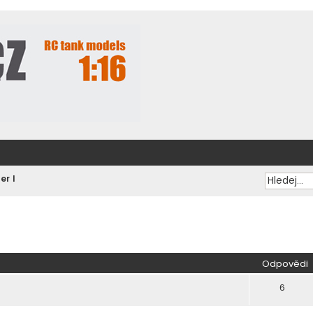
er I
ilé hledání
Odpovědi
6