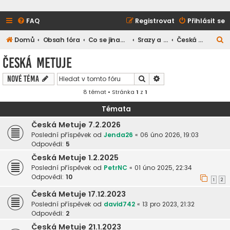
FAQ
Registrovat
Přihlásit se
H
Domů
Obsah fóra
Co se jinam nevešlo
Srazy a setkání
Česká Metuje
l
Česká Metuje
e
Hledat
Pokročilé hledání
Nové téma
d
8 témat • Stránka
1
z
1
a
t
Témata
Česká Metuje 7.2.2026
Poslední příspěvek od
Jenda26
«
06 úno 2026, 19:03
Odpovědi:
5
Česká Metuje 1.2.2025
Poslední příspěvek od
PetrNC
«
01 úno 2025, 22:34
Odpovědi:
10
1
2
Česká Metuje 17.12.2023
Poslední příspěvek od
david742
«
13 pro 2023, 21:32
Odpovědi:
2
Česká Metuje 21.1.2023