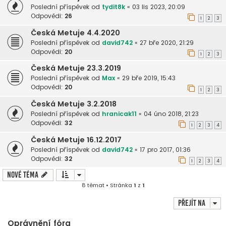
Poslední příspěvek od
tydit8k
«
03 lis 2023, 20:09
Odpovědi:
26
1
2
3
Česká Metuje 4.4.2020
Poslední příspěvek od
david742
«
27 bře 2020, 21:29
Odpovědi:
20
1
2
3
Česká Metuje 23.3.2019
Poslední příspěvek od
Max
«
29 bře 2019, 15:43
Odpovědi:
20
1
2
3
Česká Metuje 3.2.2018
Poslední příspěvek od
hranicak11
«
04 úno 2018, 21:23
Odpovědi:
32
1
2
3
4
Česká Metuje 16.12.2017
Poslední příspěvek od
david742
«
17 pro 2017, 01:36
Odpovědi:
32
1
2
3
4
Nové téma
8 témat • Stránka
1
z
1
Přejít na
Oprávnění fóra