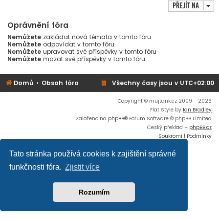
Přejít na
Oprávnění fóra
Nemůžete
zakládat nová témata v tomto fóru
Nemůžete
odpovídat v tomto fóru
Nemůžete
upravovat své příspěvky v tomto fóru
Nemůžete
mazat své příspěvky v tomto fóru
Domů
Obsah fóra
Všechny časy jsou v
UTC+02:00
Copyright © mujtank.cz 2009 - 2026
Flat Style by
Ian Bradley
Založeno na
phpBB
® Forum Software © phpBB Limited
Český překlad –
phpBB.cz
Soukromí
|
Podmínky
Tato stránka používá cookies k zajištění správné
funkčnosti fóra.
Zjistit více
Rozumím