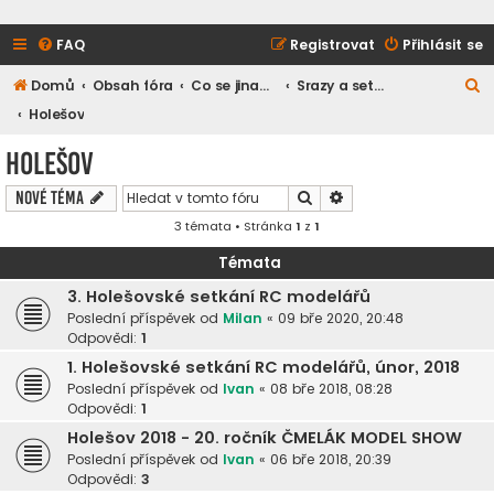
FAQ
Registrovat
Přihlásit se
H
Domů
Obsah fóra
Co se jinam nevešlo
Srazy a setkání
l
Holešov
e
Holešov
d
Hledat
Pokročilé hledání
Nové téma
a
3 témata • Stránka
1
z
1
t
Témata
3. Holešovské setkání RC modelářů
Poslední příspěvek od
Milan
«
09 bře 2020, 20:48
Odpovědi:
1
1. Holešovské setkání RC modelářů, únor, 2018
Poslední příspěvek od
Ivan
«
08 bře 2018, 08:28
Odpovědi:
1
Holešov 2018 - 20. ročník ČMELÁK MODEL SHOW
Poslední příspěvek od
Ivan
«
06 bře 2018, 20:39
Odpovědi:
3