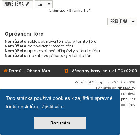
Nové téma
3 témata • Stránka
1
z
1
Přejít na
Oprávnění fóra
Nemůžete
zakládat nová témata v tomto fóru
Nemůžete
odpovídat v tomto fóru
Nemůžete
upravovat své příspěvky v tomto fóru
Nemůžete
mazat své příspěvky v tomto fóru
Domů
Obsah fóra
Všechny časy jsou v
UTC+02:00
Copyright © mujtank.cz 2009 - 2026
Flat Style by
Ian Bradley
Založeno na
phpBB
® Forum Software © phpBB Limited
Tato stránka používá cookies k zajištění správné
Český překlad –
phpBB.cz
Soukromí
|
Podmínky
funkčnosti fóra.
Zjistit více
Rozumím