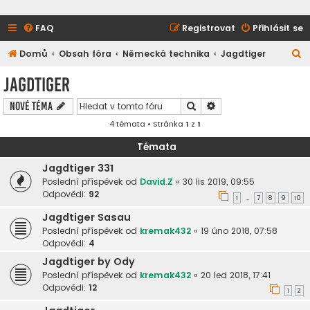
FAQ
Registrovat
Přihlásit se
H
Domů
Obsah fóra
Německá technika
Jagdtiger
l
Jagdtiger
e
Hledat
Pokročilé hledání
Nové téma
d
4 témata • Stránka
1
z
1
a
t
Témata
Jagdtiger 331
Poslední příspěvek od
David.Z
«
30 lis 2019, 09:55
Odpovědi:
92
1
7
8
9
10
…
Jagdtiger Sasau
Poslední příspěvek od
kremak432
«
19 úno 2018, 07:58
Odpovědi:
4
Jagdtiger by Ody
Poslední příspěvek od
kremak432
«
20 led 2018, 17:41
Odpovědi:
12
1
2