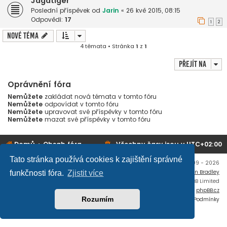
Jagdtiger
Poslední příspěvek od
Jarin
«
26 kvě 2015, 08:15
Odpovědi:
17
1
2
Nové téma
4 témata • Stránka
1
z
1
Přejít na
Oprávnění fóra
Nemůžete
zakládat nová témata v tomto fóru
Nemůžete
odpovídat v tomto fóru
Nemůžete
upravovat své příspěvky v tomto fóru
Nemůžete
mazat své příspěvky v tomto fóru
Domů
Obsah fóra
Všechny časy jsou v
UTC+02:00
Tato stránka používá cookies k zajištění správné
Copyright © mujtank.cz 2009 - 2026
Flat Style by
Ian Bradley
funkčnosti fóra.
Zjistit více
Založeno na
phpBB
® Forum Software © phpBB Limited
Český překlad –
phpBB.cz
Rozumím
Soukromí
|
Podmínky