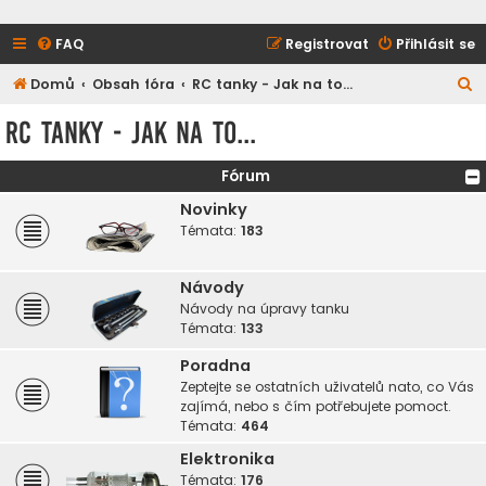
FAQ
Registrovat
Přihlásit se
H
Domů
Obsah fóra
RC tanky - Jak na to...
l
RC tanky - Jak na to...
e
d
Fórum
a
Novinky
t
Témata:
183
Návody
Návody na úpravy tanku
Témata:
133
Poradna
Zeptejte se ostatních uživatelů nato, co Vás
zajímá, nebo s čím potřebujete pomoct.
Témata:
464
Elektronika
Témata:
176