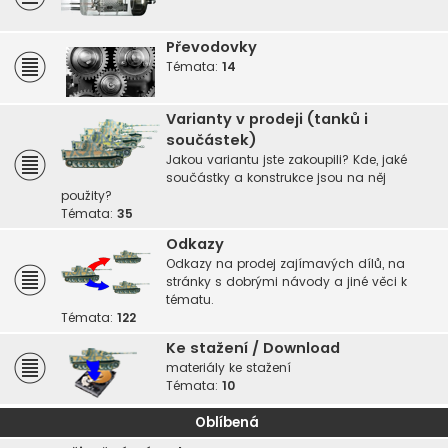
Převodovky
Témata:
14
Varianty v prodeji (tanků i
součástek)
Jakou variantu jste zakoupili? Kde, jaké
součástky a konstrukce jsou na něj
použity?
Témata:
35
Odkazy
Odkazy na prodej zajímavých dílů, na
stránky s dobrými návody a jiné věci k
tématu.
Témata:
122
Ke stažení / Download
materiály ke stažení
Témata:
10
Oblíbená