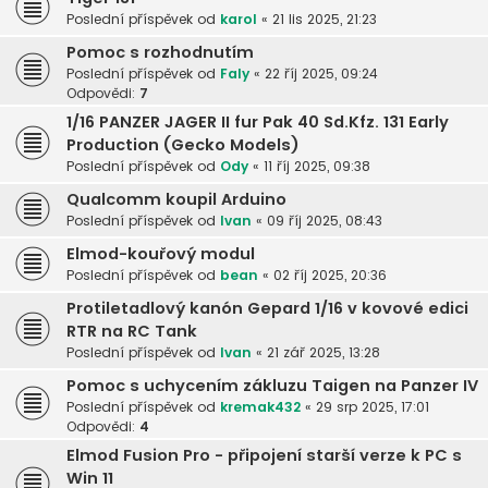
Poslední příspěvek od
karol
«
21 lis 2025, 21:23
Pomoc s rozhodnutím
Poslední příspěvek od
Faly
«
22 říj 2025, 09:24
Odpovědi:
7
1/16 PANZER JAGER II fur Pak 40 Sd.Kfz. 131 Early
Production (Gecko Models)
Poslední příspěvek od
Ody
«
11 říj 2025, 09:38
Qualcomm koupil Arduino
Poslední příspěvek od
Ivan
«
09 říj 2025, 08:43
Elmod-kouřový modul
Poslední příspěvek od
bean
«
02 říj 2025, 20:36
Protiletadlový kanón Gepard 1/16 v kovové edici
RTR na RC Tank
Poslední příspěvek od
Ivan
«
21 zář 2025, 13:28
Pomoc s uchycením zákluzu Taigen na Panzer IV
Poslední příspěvek od
kremak432
«
29 srp 2025, 17:01
Odpovědi:
4
Elmod Fusion Pro - připojení starší verze k PC s
Win 11