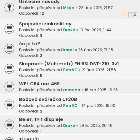
Užitečné návody
Poslední příspěvek od
Milan
«
22 dub 2015, 21:57
Odpovědi:
12
1
2
Spojování zinkoslitiny
Poslední příspěvek od
Drake
«
19 črc 2026, 11:44
Odpovědi:
9
čo je to?
Poslední příspěvek od
karol
«
26 úno 2026, 17:38
Odpovědi:
2
Skopmetr (Multimetr) FNIRSI DST-210, 3v1
Poslední příspěvek od
PetrNC
«
21 úno 2026, 21:58
Odpovědi:
5
WPL C94 uaz 469
Poslední příspěvek od
romann
«
16 pro 2025, 16:26
Bodová svářečka UF20B
Poslední příspěvek od
PetrNC
«
14 pro 2025, 18:00
Odpovědi:
2
Beier, TFT displeje
Poslední příspěvek od
Drake
«
29 lis 2025, 20:49
Odpovědi:
1
Tiger 131