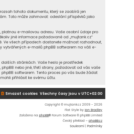
 rozsah tohoto dokumentu, který se zaobírá jen
ám. Toto může zahrnovat: odeslání příspěvků jako
í, platnou e-mailovou adresu. Vaše osobní údaje pro
kékoliv jiné informace požadované od „mujtank.cz“
né. Ve všech případech dostanete možnost rozhodnout,
cky vytvářených e-mailů phpBB softwarem na váš e-
 dalších stránkách. Vaše heslo je prostředek
, phpBB nebo jiné, třetí strany, požadovat od vás vaše
ou phpBB softwarem. Tento proces po vás bude žádat
ohli přihlásit ke svému účtu.
Smazat cookies
Všechny časy jsou v
UTC+02:00
Copyright © mujtank.cz 2009 - 2026
Flat Style by
Ian Bradley
Založeno na
phpBB
® Forum Software © phpBB Limited
Český překlad –
phpBB.cz
Soukromí
|
Podmínky