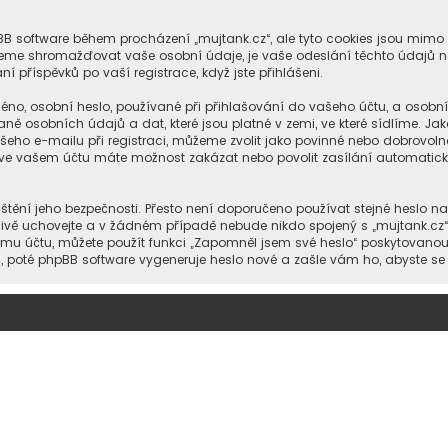
hpBB software během procházení „mujtank.cz“, ale tyto cookies jsou mimo
ůžeme shromažďovat vaše osobní údaje, je vaše odeslání těchto údajů n
í příspěvků po vaší registrace, když jste přihlášeni.
no, osobní heslo, používané při přihlašování do vašeho účtu, a osobn
ně osobních údajů a dat, které jsou platné v zemi, ve které sídlíme. Ja
eho e-mailu při registraci, můžeme zvolit jako povinné nebo dobrovol
ále ve vašem účtu máte možnost zakázat nebo povolit zasílání automati
štění jeho bezpečnosti. Přesto není doporučeno používat stejné heslo na
člivě uchovejte a v žádném případě nebude nikdo spojený s „mujtank.cz“
šemu účtu, můžete použít funkci „Zapomněl jsem své heslo“ poskytovan
poté phpBB software vygeneruje heslo nové a zašle vám ho, abyste se m