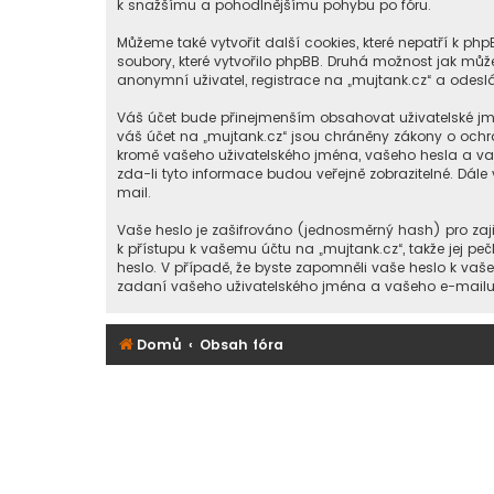
k snažšímu a pohodlnějšímu pohybu po fóru.
Můžeme také vytvořit další cookies, které nepatří k p
soubory, které vytvořilo phpBB. Druhá možnost jak m
anonymní uživatel, registrace na „mujtank.cz“ a odeslán
Váš účet bude přinejmenším obsahovat uživatelské jmé
váš účet na „mujtank.cz“ jsou chráněny zákony o ochra
kromě vašeho uživatelského jména, vašeho hesla a vaš
zda-li tyto informace budou veřejně zobrazitelné. D
mail.
Vaše heslo je zašifrováno (jednosměrný hash) pro zaji
k přístupu k vašemu účtu na „mujtank.cz“, takže jej pe
heslo. V případě, že byste zapomněli vaše heslo k va
zadaní vašeho uživatelského jména a vašeho e-mailu, 
Domů
Obsah fóra