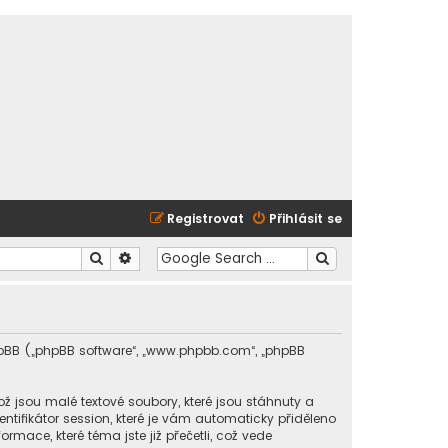
Registrovat
Přihlásit se
Hledat
Pokročilé hledání
 phpBB („phpBB software“, „www.phpbb.com“, „phpBB
 jsou malé textové soubory, které jsou stáhnuty a
tifikátor session, které je vám automaticky přiděleno
rmace, které téma jste již přečetli, což vede