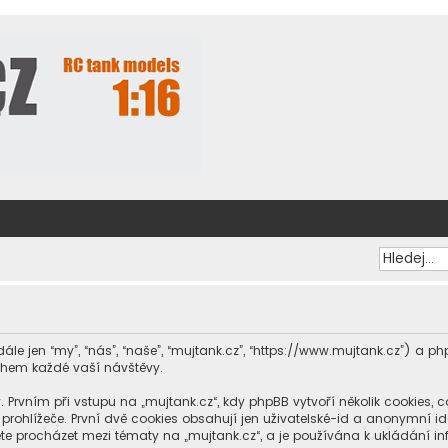
dále jen “my”, “nás”, “naše”, “mujtank.cz”, “https://www.mujtank.cz”) a
ěhem každé vaší návštěvy.
ním při vstupu na „mujtank.cz“, kdy phpBB vytvoří několik cookies, což
ohlížeče. První dvě cookies obsahují jen uživatelské-id a anonymní iden
te procházet mezi tématy na „mujtank.cz“, a je používána k ukládání info