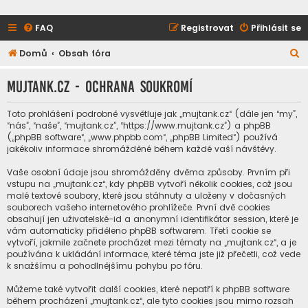
FAQ
Registrovat
Přihlásit se
H
Domů
Obsah fóra
l
mujtank.cz - Ochrana soukromí
e
d
Toto prohlášení podrobně vysvětluje jak „mujtank.cz“ (dále jen “my”,
a
“nás”, “naše”, “mujtank.cz”, “https://www.mujtank.cz”) a phpBB
(„phpBB software“, „www.phpbb.com“, „phpBB Limited“) používá
t
jakékoliv informace shromážděné během každé vaší návštěvy.
Vaše osobní údaje jsou shromážděny dvěma způsoby. Prvním při
vstupu na „mujtank.cz“, kdy phpBB vytvoří několik cookies, což jsou
malé textové soubory, které jsou stáhnuty a uloženy v dočasných
souborech vašeho internetového prohlížeče. První dvě cookies
obsahují jen uživatelské-id a anonymní identifikátor session, které je
vám automaticky přiděleno phpBB softwarem. Třetí cookie se
vytvoří, jakmile začnete procházet mezi tématy na „mujtank.cz“, a je
používána k ukládání informace, které téma jste již přečetli, což vede
k snažšímu a pohodlnějšímu pohybu po fóru.
Můžeme také vytvořit další cookies, které nepatří k phpBB software
během procházení „mujtank.cz“, ale tyto cookies jsou mimo rozsah