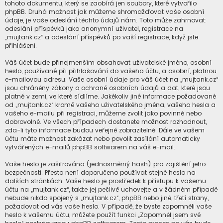
tohoto dokumentu, který se zaobírá jen soubory, které vytvořilo
phpBB. Druhá možnost jak můžeme shromažďovat vaše osobní
údaje, je vaše odeslání těchto údajů nám. Toto může zahrnovat:
odeslání příspěvků jako anonymní uživatel, registrace na
„mujtank.cz“ a odeslání příspěvků po vaší registrace, když jste
přihlášeni.
Váš účet bude přinejmenším obsahovat uživatelské jméno, osobní
heslo, používané při přihlašování do vašeho účtu, a osobní, platnou
e-mailovou adresu. Vaše osobní údaje pro váš účet na „mujtank.cz“
jsou chráněny zákony o ochraně osobních údajů a dat, které jsou
platné v zemi, ve které sídlíme. Jakékoliv jiné informace požadované
od „mujtank.cz“ kromě vašeho uživatelského jména, vašeho hesla a
vašeho e-mailu při registraci, můžeme zvolit jako povinné nebo
dobrovolné. Ve všech případech dostanete možnost rozhodnout,
zda-li tyto informace budou veřejně zobrazitelné. Dále ve vašem
účtu máte možnost zakázat nebo povolit zasílání automaticky
vytvářených e-mailů phpBB softwarem na váš e-mail.
Vaše heslo je zašifrováno (jednosměrný hash) pro zajištění jeho
bezpečnosti. Přesto není doporučeno používat stejné heslo na
dalších stránkách. Vaše heslo je prostředek k přístupu k vašemu
účtu na „mujtank.cz“, takže jej pečlivě uchovejte a v žádném případě
nebude nikdo spojený s „mujtank.cz“, phpBB nebo jiné, třetí strany,
požadovat od vás vaše heslo. V případě, že byste zapomněli vaše
heslo k vašemu účtu, můžete použít funkci „Zapomněl jsem své