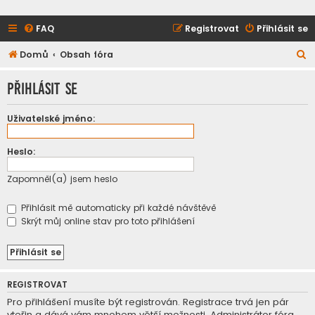
FAQ
Registrovat
Přihlásit se
H
Domů
Obsah fóra
l
Přihlásit se
e
d
Uživatelské jméno:
a
t
Heslo:
Zapomněl(a) jsem heslo
Přihlásit mě automaticky při každé návštěvě
Skrýt můj online stav pro toto přihlášení
REGISTROVAT
Pro přihlášení musíte být registrován. Registrace trvá jen pár
vteřin a dává vám mnohem větší možnosti. Administrátor fóra