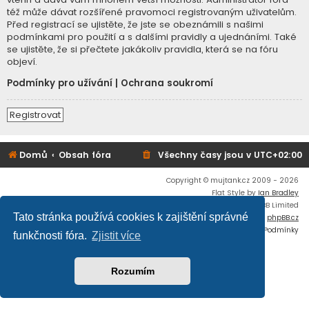
též může dávat rozšířené pravomoci registrovaným uživatelům.
Před registrací se ujistěte, že jste se obeznámili s našimi
podmínkami pro použití a s dalšími pravidly a ujednáními. Také
se ujistěte, že si přečtete jakákoliv pravidla, která se na fóru
objeví.
Podmínky pro užívání
|
Ochrana soukromí
Registrovat
Domů
Obsah fóra
Všechny časy jsou v
UTC+02:00
Copyright © mujtank.cz 2009 - 2026
Flat Style by
Ian Bradley
Založeno na
phpBB
® Forum Software © phpBB Limited
Tato stránka používá cookies k zajištění správné
Český překlad –
phpBB.cz
Soukromí
|
Podmínky
funkčnosti fóra.
Zjistit více
Rozumím