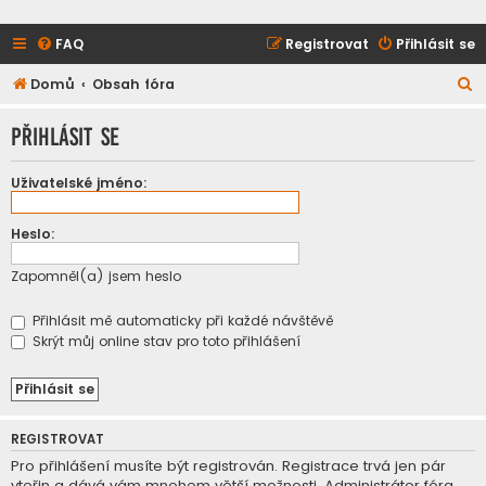
FAQ
Registrovat
Přihlásit se
H
Domů
Obsah fóra
l
Přihlásit se
e
d
Uživatelské jméno:
a
t
Heslo:
Zapomněl(a) jsem heslo
Přihlásit mě automaticky při každé návštěvě
Skrýt můj online stav pro toto přihlášení
REGISTROVAT
Pro přihlášení musíte být registrován. Registrace trvá jen pár
vteřin a dává vám mnohem větší možnosti. Administrátor fóra