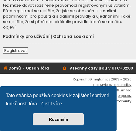
též může dávat rozšířené pravomoci registrovaným uživatelům.
Před registrací se ujistěte, že jste se obeznámili s našimi
podmínkami pro použití a s dalšími pravidly a ujednáními. Také
se ujistěte, že si přečtete jakákoliv pravidla, která se na fóru
objeví.
Podmínky pro užívání
|
Ochrana soukromí
Registrovat
Domů
Obsah fóra
Všechny časy jsou v
UTC+02:00
Copyright © mujtank.cz 2009 - 2026
Flat Style by
Ian Bradley
Založeno na
phpBB
® Forum Software © phpBB Limited
Tato stránka používá cookies k zajištění správné
Český překlad –
phpBB.cz
Soukromí
|
Podmínky
funkčnosti fóra.
Zjistit více
Rozumím