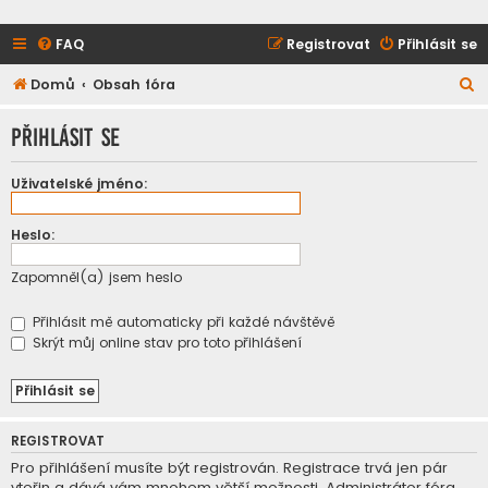
FAQ
Registrovat
Přihlásit se
H
Domů
Obsah fóra
l
Přihlásit se
e
d
Uživatelské jméno:
a
t
Heslo:
Zapomněl(a) jsem heslo
Přihlásit mě automaticky při každé návštěvě
Skrýt můj online stav pro toto přihlášení
REGISTROVAT
Pro přihlášení musíte být registrován. Registrace trvá jen pár
vteřin a dává vám mnohem větší možnosti. Administrátor fóra