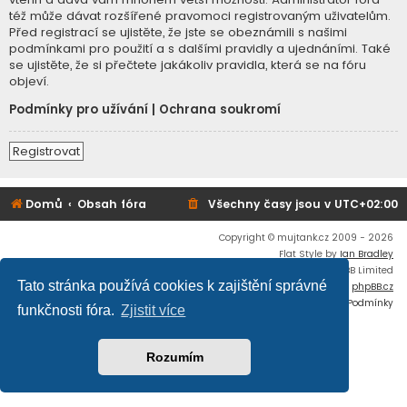
též může dávat rozšířené pravomoci registrovaným uživatelům.
Před registrací se ujistěte, že jste se obeznámili s našimi
podmínkami pro použití a s dalšími pravidly a ujednáními. Také
se ujistěte, že si přečtete jakákoliv pravidla, která se na fóru
objeví.
Podmínky pro užívání
|
Ochrana soukromí
Registrovat
Domů
Obsah fóra
Všechny časy jsou v
UTC+02:00
Copyright © mujtank.cz 2009 - 2026
Flat Style by
Ian Bradley
Založeno na
phpBB
® Forum Software © phpBB Limited
Tato stránka používá cookies k zajištění správné
Český překlad –
phpBB.cz
Soukromí
|
Podmínky
funkčnosti fóra.
Zjistit více
Rozumím