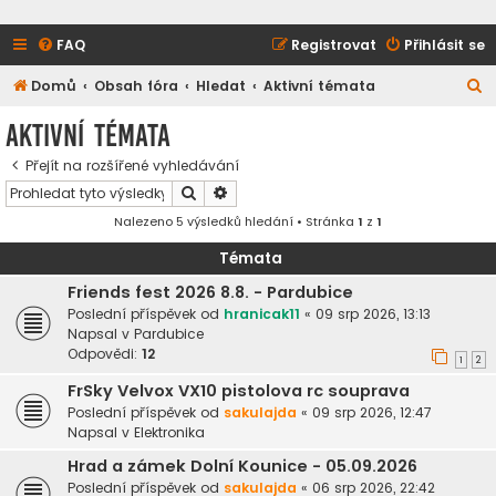
FAQ
Registrovat
Přihlásit se
H
Domů
Obsah fóra
Hledat
Aktivní témata
l
Aktivní témata
e
Přejít na rozšířené vyhledávání
d
Hledat
Pokročilé hledání
a
Nalezeno 5 výsledků hledání • Stránka
1
z
1
t
Témata
Friends fest 2026 8.8. - Pardubice
Poslední příspěvek od
hranicak11
«
09 srp 2026, 13:13
Napsal v
Pardubice
Odpovědi:
12
1
2
FrSky Velvox VX10 pistolova rc souprava
Poslední příspěvek od
sakulajda
«
09 srp 2026, 12:47
Napsal v
Elektronika
Hrad a zámek Dolní Kounice - 05.09.2026
Poslední příspěvek od
sakulajda
«
06 srp 2026, 22:42