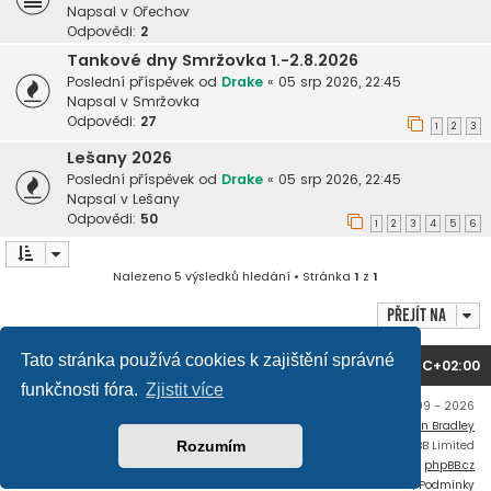
Napsal v
Ořechov
Odpovědi:
2
Tankové dny Smržovka 1.-2.8.2026
Poslední příspěvek od
Drake
«
05 srp 2026, 22:45
Napsal v
Smržovka
Odpovědi:
27
1
2
3
Lešany 2026
Poslední příspěvek od
Drake
«
05 srp 2026, 22:45
Napsal v
Lešany
Odpovědi:
50
1
2
3
4
5
6
Nalezeno 5 výsledků hledání • Stránka
1
z
1
Přejít na
Tato stránka používá cookies k zajištění správné
Domů
Obsah fóra
Všechny časy jsou v
UTC+02:00
funkčnosti fóra.
Zjistit více
Copyright © mujtank.cz 2009 - 2026
Flat Style by
Ian Bradley
Rozumím
Založeno na
phpBB
® Forum Software © phpBB Limited
Český překlad –
phpBB.cz
Soukromí
|
Podmínky