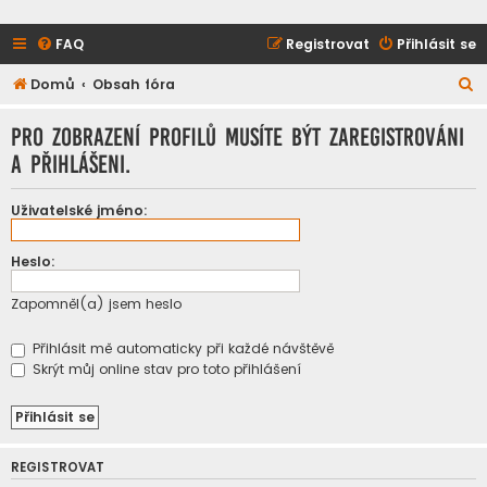
FAQ
Registrovat
Přihlásit se
H
Domů
Obsah fóra
l
Pro zobrazení profilů musíte být zaregistrováni
e
a přihlášeni.
d
a
Uživatelské jméno:
t
Heslo:
Zapomněl(a) jsem heslo
Přihlásit mě automaticky při každé návštěvě
Skrýt můj online stav pro toto přihlášení
REGISTROVAT