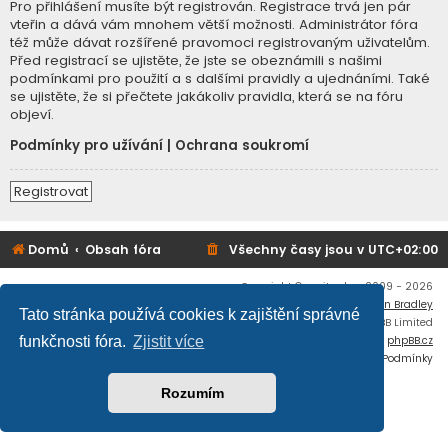
Pro přihlášení musíte být registrován. Registrace trvá jen pár
vteřin a dává vám mnohem větší možnosti. Administrátor fóra
též může dávat rozšířené pravomoci registrovaným uživatelům.
Před registrací se ujistěte, že jste se obeznámili s našimi
podmínkami pro použití a s dalšími pravidly a ujednáními. Také
se ujistěte, že si přečtete jakákoliv pravidla, která se na fóru
objeví.
Podmínky pro užívání
|
Ochrana soukromí
Registrovat
Domů
Obsah fóra
Všechny časy jsou v
UTC+02:00
Copyright © mujtank.cz 2009 - 2026
Flat Style by
Ian Bradley
Tato stránka používá cookies k zajištění správné
Založeno na
phpBB
® Forum Software © phpBB Limited
Český překlad –
phpBB.cz
funkčnosti fóra.
Zjistit více
Soukromí
|
Podmínky
Rozumím