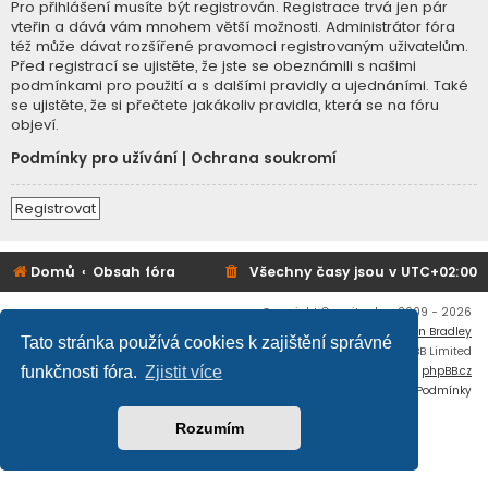
Pro přihlášení musíte být registrován. Registrace trvá jen pár
vteřin a dává vám mnohem větší možnosti. Administrátor fóra
též může dávat rozšířené pravomoci registrovaným uživatelům.
Před registrací se ujistěte, že jste se obeznámili s našimi
podmínkami pro použití a s dalšími pravidly a ujednáními. Také
se ujistěte, že si přečtete jakákoliv pravidla, která se na fóru
objeví.
Podmínky pro užívání
|
Ochrana soukromí
Registrovat
Domů
Obsah fóra
Všechny časy jsou v
UTC+02:00
Copyright © mujtank.cz 2009 - 2026
Flat Style by
Ian Bradley
Tato stránka používá cookies k zajištění správné
Založeno na
phpBB
® Forum Software © phpBB Limited
Český překlad –
phpBB.cz
funkčnosti fóra.
Zjistit více
Soukromí
|
Podmínky
Rozumím