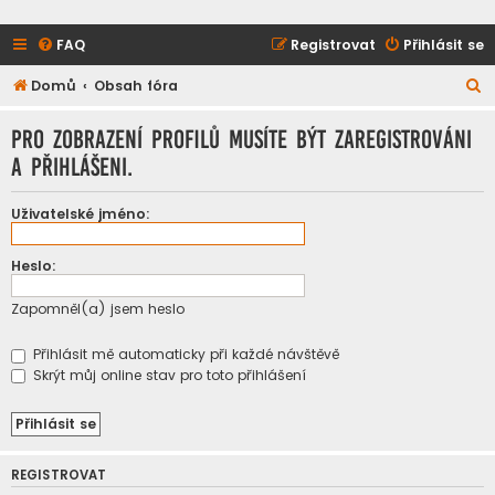
FAQ
Registrovat
Přihlásit se
H
Domů
Obsah fóra
l
Pro zobrazení profilů musíte být zaregistrováni
e
a přihlášeni.
d
a
Uživatelské jméno:
t
Heslo:
Zapomněl(a) jsem heslo
Přihlásit mě automaticky při každé návštěvě
Skrýt můj online stav pro toto přihlášení
REGISTROVAT