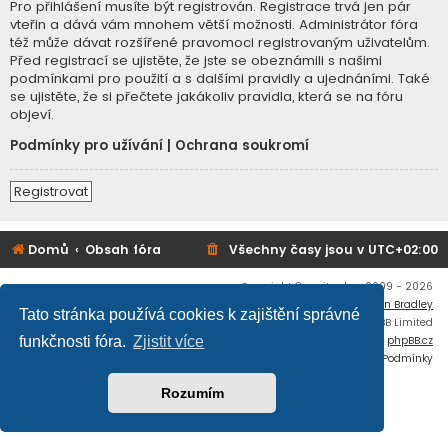
Pro přihlášení musíte být registrován. Registrace trvá jen pár
vteřin a dává vám mnohem větší možnosti. Administrátor fóra
též může dávat rozšířené pravomoci registrovaným uživatelům.
Před registrací se ujistěte, že jste se obeznámili s našimi
podmínkami pro použití a s dalšími pravidly a ujednáními. Také
se ujistěte, že si přečtete jakákoliv pravidla, která se na fóru
objeví.
Podmínky pro užívání
|
Ochrana soukromí
Registrovat
Domů
Obsah fóra
Všechny časy jsou v
UTC+02:00
Copyright © mujtank.cz 2009 - 2026
Flat Style by
Ian Bradley
Tato stránka používá cookies k zajištění správné
Založeno na
phpBB
® Forum Software © phpBB Limited
Český překlad –
phpBB.cz
funkčnosti fóra.
Zjistit více
Soukromí
|
Podmínky
Rozumím