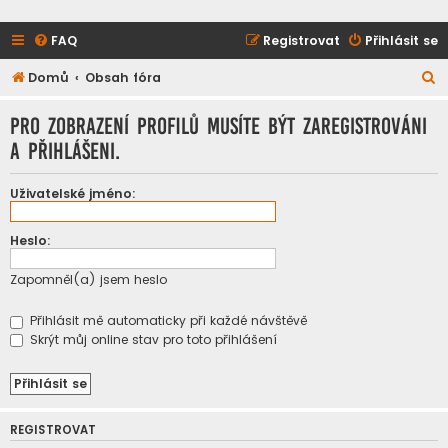
FAQ
Registrovat
Přihlásit se
H
Domů
Obsah fóra
l
Pro zobrazení profilů musíte být zaregistrováni
e
a přihlášeni.
d
a
Uživatelské jméno:
t
Heslo:
Zapomněl(a) jsem heslo
Přihlásit mě automaticky při každé návštěvě
Skrýt můj online stav pro toto přihlášení
REGISTROVAT