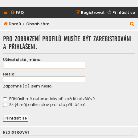
FAQ
Registrovat
Přihlásit se
H
Domů
Obsah fóra
l
Pro zobrazení profilů musíte být zaregistrováni
e
a přihlášeni.
d
a
Uživatelské jméno:
t
Heslo:
Zapomněl(a) jsem heslo
Přihlásit mě automaticky při každé návštěvě
Skrýt můj online stav pro toto přihlášení
REGISTROVAT