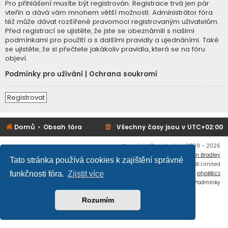
Pro přihlášení musíte být registrován. Registrace trvá jen pár
vteřin a dává vám mnohem větší možnosti. Administrátor fóra
též může dávat rozšířené pravomoci registrovaným uživatelům.
Před registrací se ujistěte, že jste se obeznámili s našimi
podmínkami pro použití a s dalšími pravidly a ujednáními. Také
se ujistěte, že si přečtete jakákoliv pravidla, která se na fóru
objeví.
Podmínky pro užívání
|
Ochrana soukromí
Registrovat
Domů
Obsah fóra
Všechny časy jsou v
UTC+02:00
Copyright © mujtank.cz 2009 - 2026
Flat Style by
Ian Bradley
Tato stránka používá cookies k zajištění správné
Založeno na
phpBB
® Forum Software © phpBB Limited
Český překlad –
phpBB.cz
funkčnosti fóra.
Zjistit více
Soukromí
|
Podmínky
Rozumím