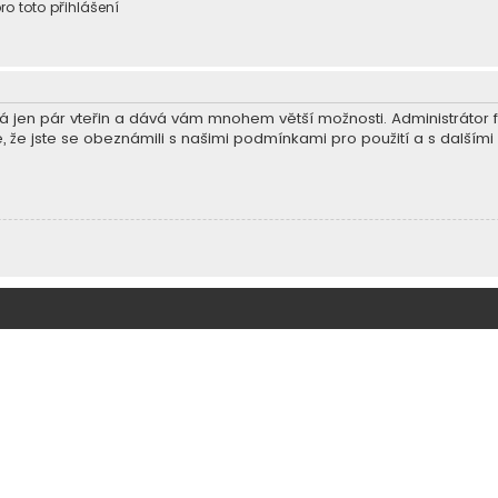
ro toto přihlášení
trvá jen pár vteřin a dává vám mnohem větší možnosti. Administráto
e, že jste se obeznámili s našimi podmínkami pro použití a s dalšími p