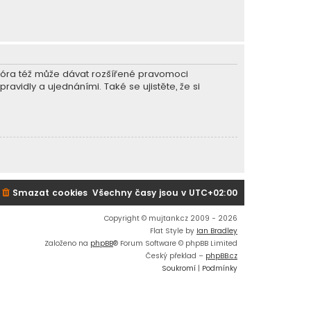
r fóra též může dávat rozšířené pravomoci
ravidly a ujednáními. Také se ujistěte, že si
Smazat cookies
Všechny časy jsou v
UTC+02:00
Copyright © mujtank.cz 2009 - 2026
Flat Style by
Ian Bradley
Založeno na
phpBB
® Forum Software © phpBB Limited
Český překlad –
phpBB.cz
Soukromí
|
Podmínky