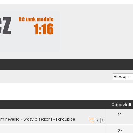
Odpovědi
10
am nevešlo
»
Srazy a setkání
»
Pardubice
1
2
27