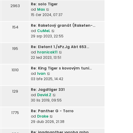
d
z
ř
ě
o
Re: solo Tiger
2963
n
i
í
v
s
Z
od
Max
í
t
s
e
l
o
15 čer 2024, 07:37
p
p
p
k
e
b
ř
o
ě
d
r
Re: Raketový granát (Raketen-…
154
í
s
v
n
a
Z
od
CuMeL
s
l
e
í
z
o
29 srp 2023, 22:55
p
e
k
p
i
b
ě
d
ř
t
r
Re: Elefant 1./sPz.Jg Abt 653…
195
v
n
í
p
a
Z
od
hranicak11
e
í
s
o
z
o
22 led 2023, 13:51
k
p
p
s
i
b
ř
ě
l
t
r
Re: King Tiger s kovovým tuni…
1010
í
v
e
Z
p
a
od
Ivan
s
e
d
o
o
z
03 bře 2025, 14:42
p
k
n
b
s
i
ě
í
r
l
t
Re: Jagdtiger 331
129
v
p
a
e
Z
p
od
David.Z
e
ř
z
d
o
o
30 lis 2019, 09:55
k
í
i
n
b
s
s
t
í
r
l
Re: Panther G - Torro
1775
p
p
Z
p
a
e
od
Drake
ě
o
o
ř
z
d
29 dub 2026, 21:38
v
s
b
í
i
n
e
l
r
s
t
í
Re: jagdpanther vyroba mhn, …