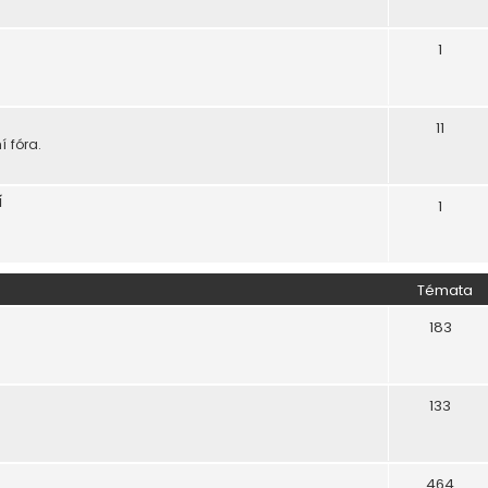
1
11
 fóra.
í
1
Témata
183
133
464