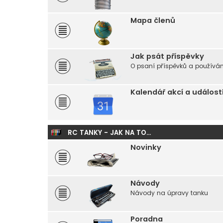
Mapa členů
Jak psát příspěvky
O psaní příspěvků a používání
Kalendář akcí a událost
RC TANKY - JAK NA TO...
Novinky
Návody
Návody na úpravy tanku
Poradna