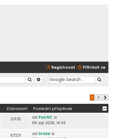
Registrovat
Přihlásit se
Hledat
Pokročilé hledání
1
2
Další
Zobrazení
Poslední příspěvek
od
PetrNC
37175
06 srp 2026, 14:03
od
Drake
57271