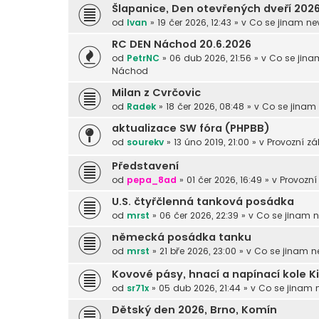
Šlapanice, Den otevřených dveří 202
od
Ivan
» 19 čer 2026, 12:43 » v
Co se jinam ne
RC DEN Náchod 20.6.2026
od
PetrNC
» 06 dub 2026, 21:56 » v
Co se jina
Náchod
Milan z Cvrčovic
od
Radek
» 18 čer 2026, 08:48 » v
Co se jinam
aktualizace SW fóra (PHPBB)
od
sourekv
» 13 úno 2019, 21:00 » v
Provozní zál
Představení
od
pepa_8ad
» 01 čer 2026, 16:49 » v
Provozní 
U.S. čtyřčlenná tanková posádka
od
mrst
» 06 čer 2026, 22:39 » v
Co se jinam n
německá posádka tanku
od
mrst
» 21 bře 2026, 23:00 » v
Co se jinam n
Kovové pásy, hnací a napínací kole K
od
sr71x
» 05 dub 2026, 21:44 » v
Co se jinam 
Dětský den 2026, Brno, Komín