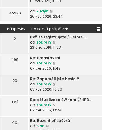
01 čer 2026, 10:00
od
Rudyn
38923
26 kvě 2026, 23:44
Příspěvky
Poslední příspěvek
Než se registrujete / Before …
2
Z
od
sourekv
o
23 úno 2019, 11:08
b
r
Re: Představení
1198
a
Z
od
sourekv
z
o
07 čer 2026, 11:49
i
b
t
r
Re: Zapoměli jste heslo ?
20
p
a
Z
od
sourekv
o
z
o
03 kvě 2020, 16:08
s
i
b
l
t
r
Re: aktualizace SW fóra (PHPB…
354
e
p
a
Z
od
sourekv
d
o
z
o
07 čer 2026, 13:29
n
s
i
b
í
l
t
r
Re: Řazení příspěvků
48
Z
p
e
p
a
od
Ivan