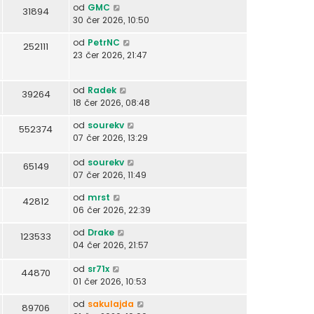
od
GMC
31894
30 čer 2026, 10:50
od
PetrNC
252111
23 čer 2026, 21:47
od
Radek
39264
18 čer 2026, 08:48
od
sourekv
552374
07 čer 2026, 13:29
od
sourekv
65149
07 čer 2026, 11:49
od
mrst
42812
06 čer 2026, 22:39
od
Drake
123533
04 čer 2026, 21:57
od
sr71x
44870
01 čer 2026, 10:53
od
sakulajda
89706