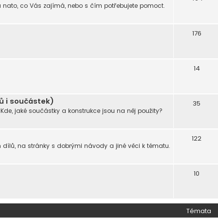
lů nato, co Vás zajímá, nebo s čím potřebujete pomoct.
176
14
ků i součástek)
35
 Kde, jaké součástky a konstrukce jsou na něj použity?
122
dílů, na stránky s dobrými návody a jiné věci k tématu.
10
Témata