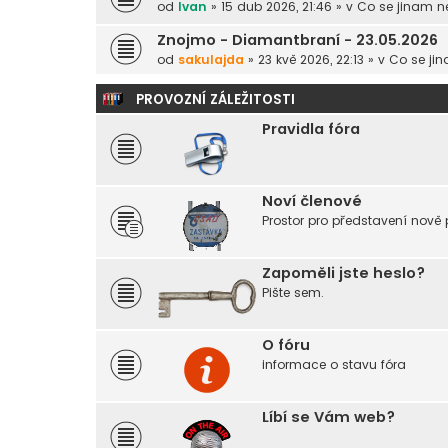
od
Ivan
» 15 dub 2026, 21:46 » v
Co se jinam n
Znojmo - Diamantbraní - 23.05.2026
od
sakulajda
» 23 kvě 2026, 22:13 » v
Co se ji
PROVOZNÍ ZÁLEŽITOSTI
Pravidla fóra
Noví členové
Prostor pro představení nově 
Zapoměli jste heslo?
Pište sem.
O fóru
informace o stavu fóra
Líbí se Vám web?