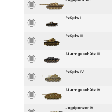
PzKpfw I
PzKpfw III
Sturmgeschütz III
PzKpfw IV
Sturmgeschütz IV
Jagdpanzer IV