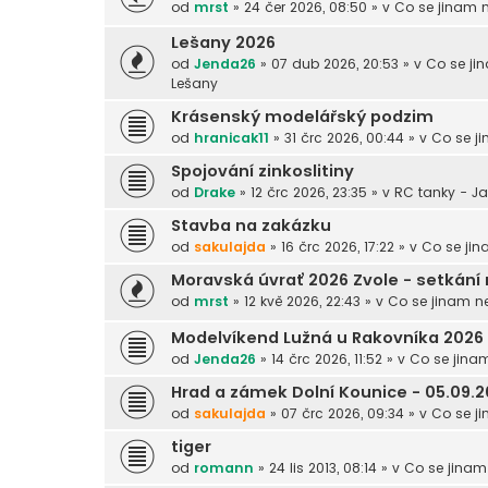
od
mrst
» 24 čer 2026, 08:50 » v
Co se jinam 
Lešany 2026
od
Jenda26
» 07 dub 2026, 20:53 » v
Co se ji
Lešany
Krásenský modelářský podzim
od
hranicak11
» 31 črc 2026, 00:44 » v
Co se j
Spojování zinkoslitiny
od
Drake
» 12 črc 2026, 23:35 » v
RC tanky - Jak
Stavba na zakázku
od
sakulajda
» 16 črc 2026, 17:22 » v
Co se jin
Moravská úvrať 2026 Zvole - setkání 
od
mrst
» 12 kvě 2026, 22:43 » v
Co se jinam n
Modelvíkend Lužná u Rakovníka 2026
od
Jenda26
» 14 črc 2026, 11:52 » v
Co se jina
Hrad a zámek Dolní Kounice - 05.09.
od
sakulajda
» 07 črc 2026, 09:34 » v
Co se j
tiger
od
romann
» 24 lis 2013, 08:14 » v
Co se jinam