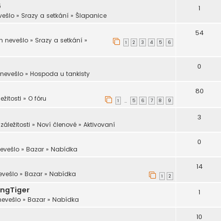
6
1
vešlo
»
Srazy a setkání
»
Šlapanice
54
m nevešlo
»
Srazy a setkání
»
1
2
3
4
5
6
0
 nevešlo
»
Hospoda u tankisty
80
ežitosti
»
O fóru
1
5
6
7
8
9
…
3
záležitosti
»
Noví členové
»
Aktivovaní
0
evešlo
»
Bazar
»
Nabídka
14
evešlo
»
Bazar
»
Nabídka
1
2
ingTiger
1
nevešlo
»
Bazar
»
Nabídka
10