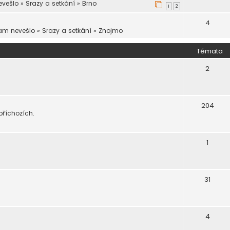
evešlo
»
Srazy a setkání
»
Brno
1
2
4
nam nevešlo
»
Srazy a setkání
»
Znojmo
Témata
2
204
příchozích.
1
31
4