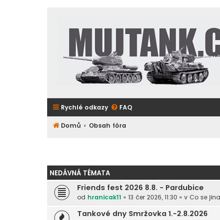
Rychlé odkazy
FAQ
Domů
Obsah fóra
NEDÁVNÁ TÉMATA
Friends fest 2026 8.8. - Pardubice
od
hranicak11
» 13 čer 2026, 11:30 » v
Co se jin
Tankové dny Smržovka 1.-2.8.2026