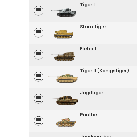
Tiger I
Sturmtiger
Elefant
Tiger II (Königstiger)
Jagdtiger
Panther
Jagdpanther