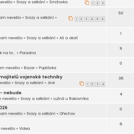
nevešlo
»
Srazy a setkání
»
Smržovka
1
2
3
50
nam nevešlo
»
Srazy a setkání
»
1
2
3
4
5
6
1
inam nevešlo
»
Srazy a setkání
»
Aš a okolí
9
 na to...
»
Poradna
0
am nevešlo
»
Bazar
»
Poptávka
majitelů vojenské techniky
38
evešlo
»
Srazy a setkání
»
Jiné
1
2
3
4
 - nebude
4
m nevešlo
»
Srazy a setkání
»
Lužná u Rakovníka
2026
0
inam nevešlo
»
Srazy a setkání
»
Ořechov
8
 nevešlo
»
Videa