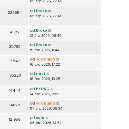
05 srp 2026, 22:45
od
Drake
236654
05 srp 2026, 22:45
od
Drake
4682
31 črc 2026, 08:45
od
Drake
28792
19 črc 2026, 11:44
od
sakulajda
16842
16 črc 2026, 17:22
od
mrst
135223
16 črc 2026, 13:25
od
PetrNC
15444
14 črc 2026, 20:11
od
sakulajda
14028
07 črc 2026, 09:34
od
solo
121959
06 črc 2026, 14:52