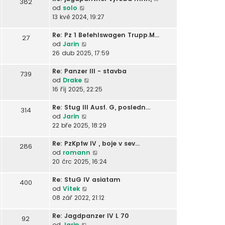
382
k
e
Z
a
p
p
p
od
solo
d
o
z
ě
o
ř
13 kvě 2024, 19:27
n
b
i
v
s
í
í
r
t
e
l
s
Re: Pz 1 Befehlswagen Trupp.M…
27
p
a
Z
p
k
e
p
od
Jarin
ř
z
o
o
d
ě
26 dub 2025, 17:59
í
i
b
s
n
v
s
t
r
l
í
e
Re: Panzer III - stavba
739
p
p
a
e
Z
p
k
od
Drake
ě
o
z
d
o
ř
16 říj 2025, 22:25
v
s
i
n
b
í
e
l
t
í
r
s
Re: Stug III Ausf. G, posledn…
314
k
e
p
Z
p
a
p
od
Jarin
d
o
o
ř
z
ě
22 bře 2025, 18:29
n
s
b
í
i
v
í
l
r
s
t
e
Re: PzKpfw IV , boje v sev…
286
p
e
a
p
p
k
Z
od
romann
ř
d
z
ě
o
o
20 črc 2025, 16:24
í
n
i
v
s
b
s
í
t
e
l
r
Re: StuG IV asiatam
400
p
p
p
Z
k
e
a
od
Vítek
ě
ř
o
o
d
z
08 zář 2022, 21:12
v
í
s
b
n
i
e
s
l
r
í
t
Re: Jagdpanzer IV L 70
92
k
p
e
Z
a
p
p
od
Jarin