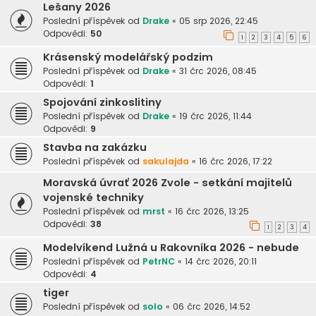
Lešany 2026
Poslední příspěvek od
Drake
«
05 srp 2026, 22:45
Odpovědi:
50
1
2
3
4
5
6
Krásenský modelářský podzim
Poslední příspěvek od
Drake
«
31 črc 2026, 08:45
Odpovědi:
1
Spojování zinkoslitiny
Poslední příspěvek od
Drake
«
19 črc 2026, 11:44
Odpovědi:
9
Stavba na zakázku
Poslední příspěvek od
sakulajda
«
16 črc 2026, 17:22
Moravská úvrať 2026 Zvole - setkání majitelů
vojenské techniky
Poslední příspěvek od
mrst
«
16 črc 2026, 13:25
Odpovědi:
38
1
2
3
4
Modelvíkend Lužná u Rakovníka 2026 - nebude
Poslední příspěvek od
PetrNC
«
14 črc 2026, 20:11
Odpovědi:
4
tiger
Poslední příspěvek od
solo
«
06 črc 2026, 14:52