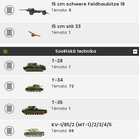
15 cm schwere Feldhaubitze 18
Témata:
5
15 cm sIG 33
Témata:
1
Sovětská technika
T-28
Témata:
1
T-34
Témata:
72
T-35
Témata:
1
KV-1/85/2 (MT-1)/2/3/4/5
Témata:
59