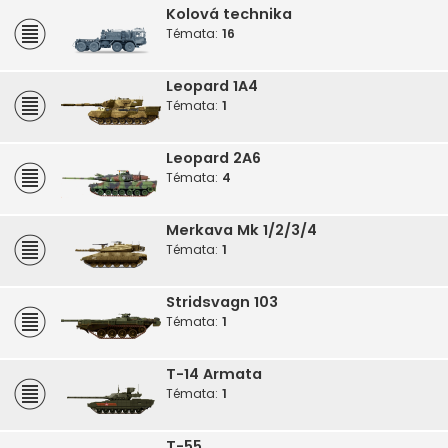
Kolová technika
Témata:
16
Leopard 1A4
Témata:
1
Leopard 2A6
Témata:
4
Merkava Mk 1/2/3/4
Témata:
1
Stridsvagn 103
Témata:
1
T-14 Armata
Témata:
1
T-55