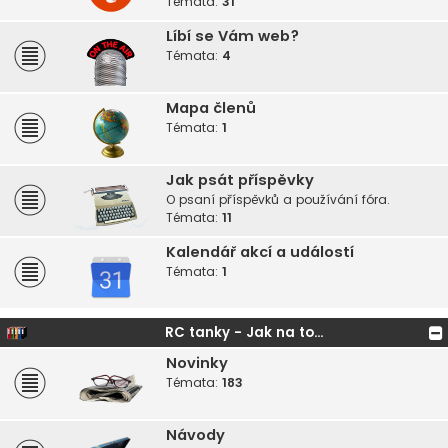
Témata:
31
Líbí se Vám web?
Témata:
4
Mapa členů
Témata:
1
Jak psát příspěvky
O psaní příspěvků a používání fóra.
Témata:
11
Kalendář akcí a událostí
Témata:
1
RC tanky - Jak na to...
Novinky
Témata:
183
Návody