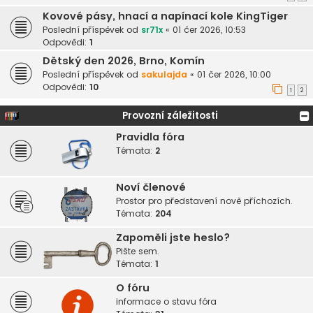
Kovové pásy, hnací a napínací kole KingTiger
Poslední příspěvek od
sr71x
«
01 čer 2026, 10:53
Odpovědi:
1
Dětský den 2026, Brno, Komín
Poslední příspěvek od
sakulajda
«
01 čer 2026, 10:00
Odpovědi:
10
1
2
Provozní záležitosti
Pravidla fóra
Témata:
2
Noví členové
Prostor pro představení nově příchozích.
Témata:
204
Zapoměli jste heslo?
Pište sem.
Témata:
1
O fóru
informace o stavu fóra