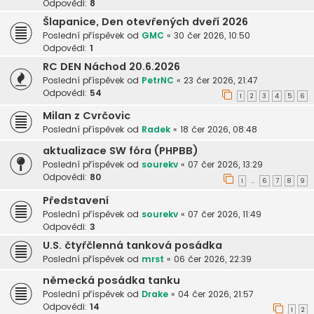
Odpovědi:
8
Šlapanice, Den otevřených dveří 2026
Poslední příspěvek od
GMC
«
30 čer 2026, 10:50
Odpovědi:
1
RC DEN Náchod 20.6.2026
Poslední příspěvek od
PetrNC
«
23 čer 2026, 21:47
Odpovědi:
54
1
2
3
4
5
6
Milan z Cvrčovic
Poslední příspěvek od
Radek
«
18 čer 2026, 08:48
aktualizace SW fóra (PHPBB)
Poslední příspěvek od
sourekv
«
07 čer 2026, 13:29
Odpovědi:
80
1
6
7
8
9
…
Představení
Poslední příspěvek od
sourekv
«
07 čer 2026, 11:49
Odpovědi:
3
U.S. čtyřčlenná tanková posádka
Poslední příspěvek od
mrst
«
06 čer 2026, 22:39
německá posádka tanku
Poslední příspěvek od
Drake
«
04 čer 2026, 21:57
Odpovědi:
14
1
2