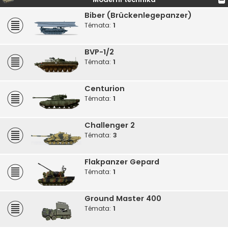
Biber (Brückenlegepanzer)
Témata:
1
BVP-1/2
Témata:
1
Centurion
Témata:
1
Challenger 2
Témata:
3
Flakpanzer Gepard
Témata:
1
Ground Master 400
Témata:
1