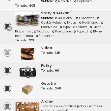
Subfóra:
Nabídka
,
Poptávka
Témata:
405
Srazy a setkání
Subfóra:
Aš a okolí
,
Cvrčovice
,
Česká Metuje
,
E-day
,
Huštináda
,
Kopřivnice
,
Kyjov
,
Lešany
,
Lužná u
Rakovníka
,
Náchod
,
Pardubice
,
Poprad
,
Rtyně
nad Bílinou
,
Šlapanice
Témata:
321
Videa
Témata:
125
Fotky
Témata:
60
Ostatní
Témata:
240
Archiv
Toto fórum se přibližně jednou za měsíc
automaticky čistí.