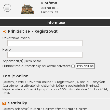
Dioráma
Jak na to.....
Témata:
93
Informace
Přihlásit se
•
Registrovat
Uživatelské jméno:
Heslo:
Zapomněl(a) jsem heslo
Přihlásit mě automaticky při každé návštěvě
Kdo je online
Celkem je zde
6
uživatelů online :: 2 registrovaní, 4 boti a 0 skrytých
(založeno na uživatelích aktivních během posledních 5 minut)
Nejvíce zde současně bylo přítomno
600
uživatelů dne 28 dub 2024,
05:37
Statistiky
Celkem příspěvků
50578
• Celkem témat
3780
• Celkem