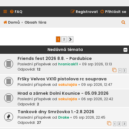
FAQ
Registrovat
Přihlásit se
H
Domů
Obsah fóra
l
e
1
2
Další
d
Nedávná témata
a
Friends fest 2026 8.8. - Pardubice
t
Poslední příspěvek od
hranicak11
«
09 srp 2026, 13:13
Odpovědi:
12
1
2
FrSky Velvox VX10 pistolova rc souprava
Poslední příspěvek od
sakulajda
«
09 srp 2026, 12:47
Hrad a zámek Dolní Kounice - 05.09.2026
Poslední příspěvek od
sakulajda
«
06 srp 2026, 22:42
Odpovědi:
2
Tankové dny Smržovka 1.-2.8.2026
Poslední příspěvek od
Drake
«
05 srp 2026, 22:45
Odpovědi:
27
1
2
3