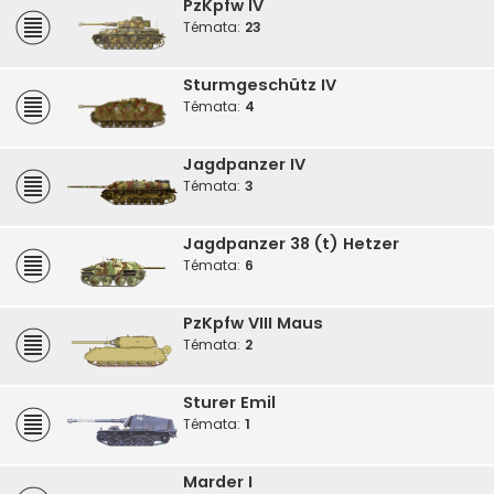
PzKpfw IV
Témata:
23
Sturmgeschütz IV
Témata:
4
Jagdpanzer IV
Témata:
3
Jagdpanzer 38 (t) Hetzer
Témata:
6
PzKpfw VIII Maus
Témata:
2
Sturer Emil
Témata:
1
Marder I