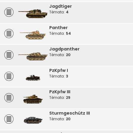
Jagdtiger
Témata:
4
Panther
Témata:
54
Jagdpanther
Témata:
20
PzKpfw I
Témata:
3
PzKpfw III
Témata:
29
Sturmgeschütz III
Témata:
20