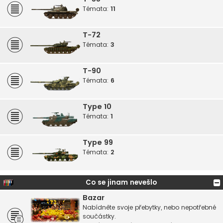
Témata:
11
T-72
Témata:
3
T-90
Témata:
6
Type 10
Témata:
1
Type 99
Témata:
2
Co se jinam nevešlo
Bazar
Nabídněte svoje přebytky, nebo nepotřebné
součástky.