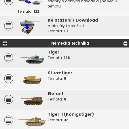
stránky s dobrými návody a jiné věci k
tématu.
Témata:
122
Ke stažení / Download
materiály ke stažení
Témata:
10
Německá technika
Tiger I
Témata:
138
Sturmtiger
Témata:
8
Elefant
Témata:
8
Tiger II (Königstiger)
Témata:
38