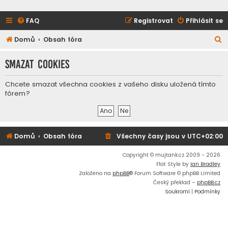
FAQ
Registrovat
Přihlásit se
H
Domů
Obsah fóra
l
Smazat cookies
e
d
Chcete smazat všechna cookies z vašeho disku uložená tímto
a
fórem?
t
Domů
Obsah fóra
Všechny časy jsou v
UTC+02:00
Copyright © mujtank.cz 2009 - 2026
Flat Style by
Ian Bradley
Založeno na
phpBB
® Forum Software © phpBB Limited
Český překlad –
phpBB.cz
Soukromí
|
Podmínky